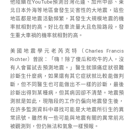
他陸續在YouTube預測台灣花蓮、加州中部、東
北日本外海等地區會發生災害性的大地震，這些
地區都是地震活動頻繁，其發生大規模地震的機
率就相對的高。好比在車流量大且危險路段，發
生重大車禍的機率就相對的高。
美國地震學元老芮克特（Charles Francis
Richter）曾說：「嗨！除了傻瓜和吹牛的人，沒
有人會嘗試去預測地震。」醫生就頭痛症狀很難
診斷生什麼病，如果還有其它症狀就比較能做判
斷，但不同醫生也可能做出不一樣的診斷，最後
診斷出得到某種病，但其病因卻不清楚。地震預
測就是如此，現階段的工作仍偏向地震發生後，
在許多監測資料中尋找可能是大地震所衍生的異
常訊號。雖然有一些可能與地震有關的異常前兆
被觀測到，但仍無法和氣象一樣預報。