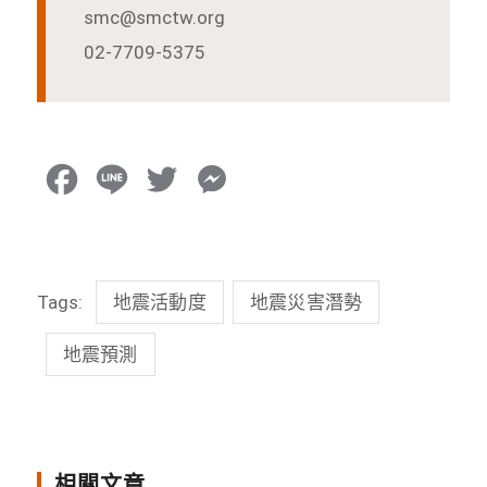
smc@smctw.org
02-7709-5375
F
L
T
M
a
i
w
e
c
n
i
s
Tags:
地震活動度
地震災害潛勢
e
e
t
s
b
t
e
地震預測
o
e
n
o
r
g
k
e
相關文章