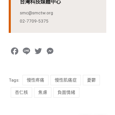
台灣科技媒體中心
smc@smctw.org
02-7709-5375
F
L
T
M
a
i
w
e
c
n
i
s
Tags:
慢性疼痛
慢性肌痛症
憂鬱
e
e
t
s
b
t
e
杏仁核
焦慮
負面情緒
o
e
n
o
r
g