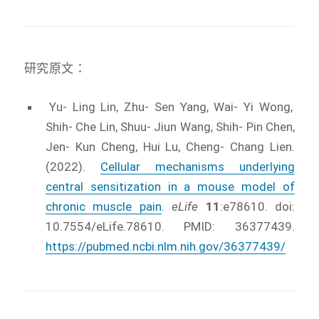
研究原文：
Yu- Ling Lin, Zhu- Sen Yang, Wai- Yi Wong,
Shih- Che Lin, Shuu- Jiun Wang, Shih- Pin Chen,
Jen- Kun Cheng, Hui Lu, Cheng- Chang Lien.
(2022).
Cellular mechanisms underlying
central sensitization in a mouse model of
chronic muscle pain
.
eLife
11
:e78610. doi:
10.7554/eLife.78610. PMID: 36377439.
https://pubmed.ncbi.nlm.nih.gov/36377439/