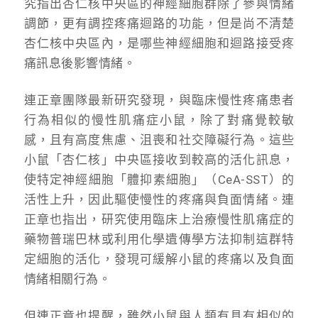
究指出杏仁核中央區
的神經細胞群除了參與情緒
調節，更有調控疼痛迴路的功能，但
是
尚不清楚
杏仁核中央區內，是哪些神經細胞和
迴路接受疼
痛訊息後影響
情緒
。
連正章團隊最新研究發現，與臨床慢性疼痛患者
行為相似的慢性肌痛症小鼠，除了對痛覺較敏
感，且有高度焦慮、沮喪和社交障礙行為。這些
小鼠「杏仁核」中央區接收到較高的活化訊息，
使特定神經細胞「體抑素細胞」（CeA-SST）的
活性上升，因此驅使慢性的疼痛與負面情緒。連
正章也指出，研究使用
臨床上
治療慢性肌痛症的
藥物普瑞巴林或
利用化學遺傳學方法
抑制這群特
定細胞的活化，發現可緩解小鼠的疼痛以及負面
情緒相關行為。
但連正章也提醒，雖然小鼠與人類有具有相似的