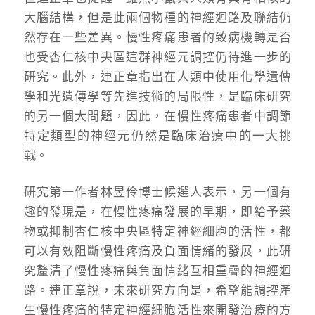
大腦結構，但是此兩個物種的神經迴路及聯結仍
然存在一些差異。慢性疼痛患者的致病機轉是否
也受杏仁核中央區這群神經元調控仍待進一步的
研究。此外，連正章指出在人類中使用化學遺傳
學和光遺傳學等先進技術的局限性，是臨床研究
的另一個大問題，因此，在慢性疼痛患者中調節
特定類型的神經元仍然是臨床治療中的一大挑
戰。
研究第一作者林昱伶
博士候選人
表示，
另一個有
趣的發現是，在慢性疼痛發展的早期，即給予藥
物或抑制杏仁核中央區特定神經細胞的活性，都
可以有效阻斷慢性疼痛及負面情緒的發展，此研
究釐清了
慢性疼痛與負面情緒互相重疊的神經迴
路
。連正章說，未來研究方向是，希望能調控產
生慢性疼痛的特定神經
細胞
活性來開發治療的方