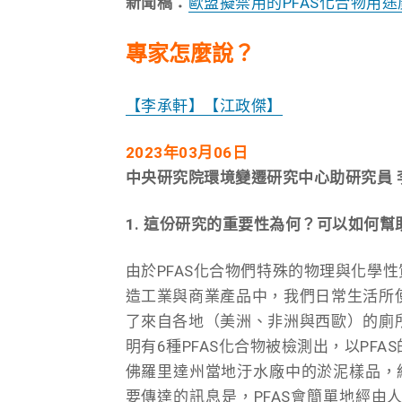
新聞稿：
歐盟擬禁用的PFAS化合物用
專家怎麼說？
【李承軒】
【江政傑】
2023
年03月06日
中央研究院環境變遷研究中心助研究員 
1. 這份研究的重要性為何？可以如何
由於PFAS化合物們特殊的物理與化學
造工業與商業產品中，我們日常生活所使
了來自各地（美洲、非洲與西歐）的廁所
明有6種PFAS化合物被檢測出，以PFA
佛羅里達州當地汙水廠中的淤泥樣品，結
要傳達的訊息是，PFAS會簡單地經由