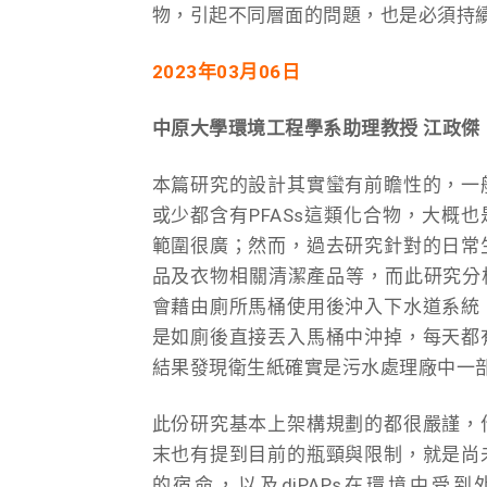
物，引起不同層面的問題，也是必須持
2023
年03月06日
中原大學環境工程學系助理教授 江政傑
本篇研究的設計其實蠻有前瞻性的，一
或少都含有PFASs這類化合物，大概
範圍很廣；然而，過去研究針對的日常
品及衣物相關清潔產品等，而此研究分析
會藉由廁所馬桶使用後沖入下水道系統
是如廁後直接丟入馬桶中沖掉，每天都
結果發現衛生紙確實是污水處理廠中一部
此份研究基本上架構規劃的都很嚴謹，
末也有提到目前的瓶頸與限制，就是尚未明
的宿命，以及diPAPs在環境中受