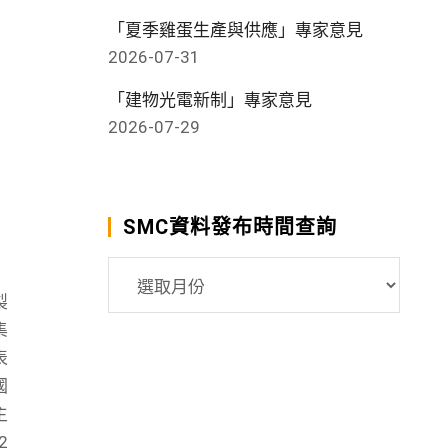
「夏季雞蛋生產與供應」專家意見
2026-07-31
「建物光電新制」專家意見
2026-07-29
SMC資料發布時間查詢
SMC
資
製
料
集
發
表
布
國
時
主
間
2