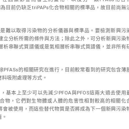
因為目前仍缺乏triPAPs化合物相關的標準品，故目前尚無
戰是難以取得污染物的分析儀器與標準品。要檢測新興污
建立分析所需的條件與方法；除此之外，可分析新興污染
層析串聯式質譜儀或是氣相層析串聯式質譜儀，並非所有
PFASs的相關研究在進行，目前較常看到的研究包含薄
材料吸附處理等方式。
基本上至少可以先減少PFOA與PFOS這兩大過去使用
s化合物，它們對生物體或人體的危害性相對較高的相關化
質將會被使用，而這些替代物質是否將成為下一個新興污染
清。