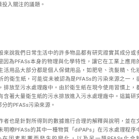
續投入關注的議題。
般來說我們日常生活中的許多物品都有研究證實其成分或
也是因為PFASs本身的物理與化學特性，讓它在工業上應用
生活用品大部分都是個人保健用品，如肥皂、洗髮精、化
的衛生紙，可能從未被認為是PFASs的污染來源之一，
，排放至污水處理廠中。由於衛生紙在現今使用習慣上，
有含著大量衛生紙的污水排放進入污水處理廠中。這篇研
分的PFASs污染來源。
作者也是針對所得到的數據進行合理的解釋與說明，並在
暸PFASs的其中一種物質「diPAPs」在污水處理程序
到外在因素影響而發生的變化，以及另一類PFASs化合