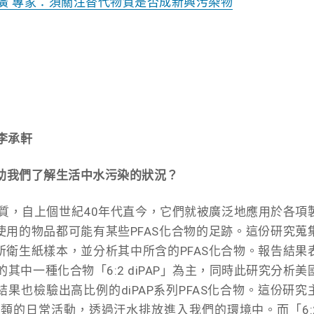
途廣 專家：須關注替代物質是否成新興污染物
李承軒
幫助我們了解生活中水污染的狀況？
性質，自上個世紀40年代直今，它們就被廣泛地應用於各項
用的物品都可能有某些PFAS化合物的足跡。這份研究蒐
衛生紙樣本，並分析其中所含的PFAS化合物。報告結果
S的其中一種化合物「6:2 diPAP」為主，同時此研究分析美
果也檢驗出高比例的diPAP系列PFAS化合物。這份研究
人類的日常活動，透過汙水排放進入我們的環境中。而「6: