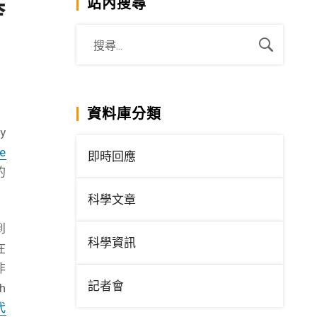
基
站內搜尋
資料庫分類
y
he
即時回應
的
科學文章
到
科學資訊
在
非
記者會
th
代