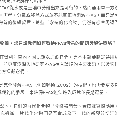
誤或是無法解釋的結果。
將PFAS從水或是土壤中分離出來是可行的，然而要用單一方
的。再者，分離或移除方式並不能真正地消滅PFAS，而只是
完善的後續處置，這些「永遠的化合物」仍然有機會再返
S）物質，您建議我們如何看待PFAS污染的問題與解決策略？
不在檢測清單內，因此難以追蹤它們，更不用說要制定禁用
力，並更廣泛深入地研究PFAS進入環境的主要來源，以及它
地方攔截它們。
是完全降解PFAS（例如轉換成CO2）的技術，也需要更多
耗能的手段，來確保PFAS無法進入環境並長期逗留。
情況下，它們的替代化合物已陸續被開發、合成並實際應用
研究透徹，替代化合物們是否會成為下一代的新興關切汙