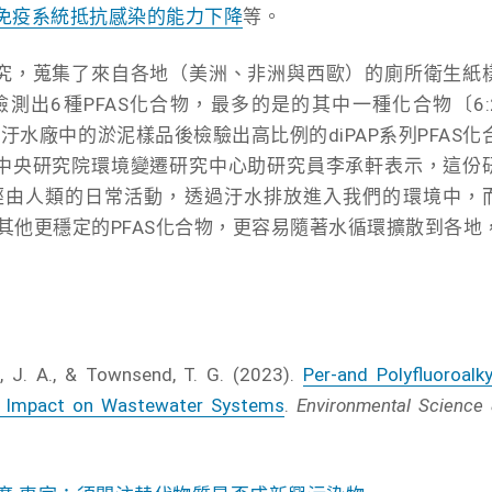
免疫系統抵抗感染的能力下降
等。
究，蒐集了來自各地（美洲、非洲與西歐）的廁所衛生紙
檢測出6種PFAS化合物，最多的是的其中一種化合物〔6:
汙水廠中的淤泥樣品後檢驗出高比例的diPAP系列PFAS化
中央研究院環境變遷研究中心助研究員李承軒表示，這份
地經由人類的日常活動，透過汙水排放進入我們的環境中，
解成其他更穩定的PFAS化合物，更容易隨著水循環擴散到各地
, J. A., & Townsend, T. G. (2023).
Per-and Polyfluoroalky
he Impact on Wastewater Systems
.
Environmental Science