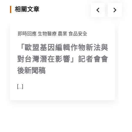
o
r
g
相關文章
k
e
r
即時回應
生物醫療
農業
食品安全
「歐盟基因編輯作物新法與
對台灣潛在影響」記者會會
後新聞稿
[...]
[.