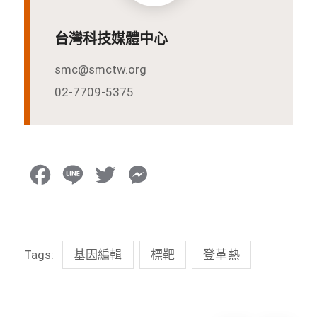
台灣科技媒體中心
smc@smctw.org
02-7709-5375
F
L
T
M
a
i
w
e
c
n
i
s
Tags:
基因編輯
標靶
登革熱
e
e
t
s
b
t
e
o
e
n