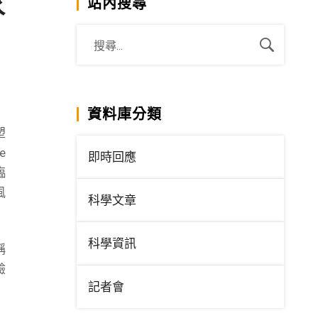
家
站內搜尋
資料庫分類
塑
e
即時回應
臨
風
科學文章
科學資訊
稱
驗
記者會