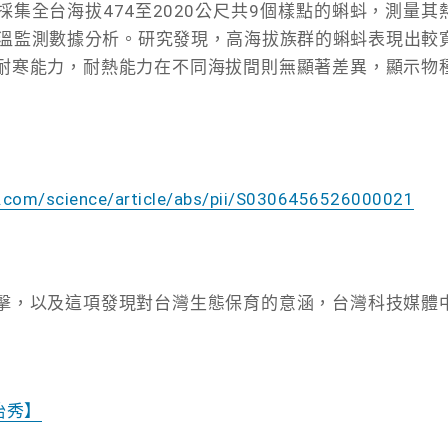
集全台海拔474至2020公尺共9個樣點的蝌蚪，測量其
水溫監測數據分析。研究發現，高海拔族群的蝌蚪表現出較
耐寒能力，耐熱能力在不同海拔間則無顯著差異，顯示物
t.com/science/article/abs/pii/S0306456526000021
擊，以及這項發現對台灣生態保育的意涵，台灣科技媒體
怡秀】