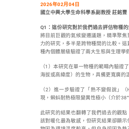
2026年02月04日
國立中興大學生命科學系副教授 莊銘豐
Q1
：這份研究對於我們過去評估物種的
將目前巨觀的氣候變遷議題，精準聚焦
力的研究，多半是跨物種間的比較。這
種內個體層級驗證了兩大生態與生理學
（1）本研究在單一物種的範疇內驗證
海拔或高緯度）的生物，具備更寬廣的溫
（2）進一步驗證了「熱不變假說」（Heat-
現，蝌蚪耐熱極限變異性極小（介於38°
此研究的結果也翻轉了我們過去的觀點
該對暖化最為敏感，但研究結果卻顯示
物因為環境溫度較高，但自身卻因為熱