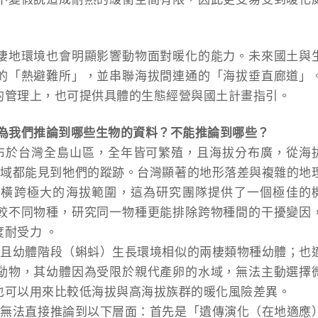
棲地環境也會明顯影響動物面對暖化的能力。未來國土與
的「熱避難所」，並串聯海拔間連通的「海拔垂直廊道」
的管理上，也可提供具體的生態經營與國土計畫指引。
為我們推論到哪些生物的資料？不能推論到哪些？
布於台灣全島山區，全年皆可繁殖，且海拔分布廣，從海
山區域都能見到牠們的蹤跡。台灣顯著的地形落差與複雜的地
夠橫跨極大的海拔範圍，這為研究團隊提供了一個極佳的
較不同物種，研究同一物種更能排除跨物種間的干擾變因
耐受力 。
、且幼體階段（蝌蚪）生長環境相似的兩棲類物種幼體；也
動物，其幼體因為受限於親代產卵的水域，無法主動選擇
也可以用來比較低海拔與高海拔族群的暖化風險差異。
前無法直接推論到以下層面：首先是「遺傳演化（在地適應