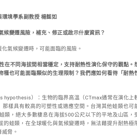
環境學系副教授 楊懿如
的氣候變遷風險，補充、修正或啟示什麼資訊？
暖化氣候變遷時，可能面臨的風險。
熱性在不同海拔間相當穩定，支持耐熱性演化保守的觀點。
物種也可能面臨類似的生理限制？我們應如何看待「耐熱
 hypothesis）：生物的臨界高溫（CTmax通常在演化上
n）那樣具有較高的可塑性或適應空間。台灣其他蛙類也可
蛙類，絕大多數棲息在海拔500公尺以下的平地及山區，
拔的蛙類，在全球暖化與氣候變遷時，無法藉提升耐熱極
降威脅。