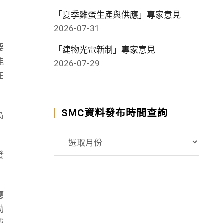
「夏季雞蛋生產與供應」專家意見
2026-07-31
要
「建物光電新制」專家意見
能
2026-07-29
在
SMC資料發布時間查詢
高
SMC
資
發
料
發
布
應
時
動
間
威