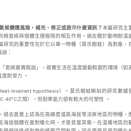
氣候變遷風險，補充、修正或啟示什麼資訊？
本篇研究主
到微氣候與個體生理極限的相互作用。過去關於動物耐溫
篇研究的重要性在於它以單一物種（莫氏樹蛙）為對象，
假說：
了「氣候變異假說」，證實生活在溫度變動較劇烈環境（如
度耐受力 。
invariant hypothesis）。莫氏樹蛙蝌蚪的研究數據
C-40°C之間），但耐寒能力卻有較大的可塑性 。
。過去直覺上認為在高緯度或高海拔等涼爽地區的物種，
低海拔個體在面對暖化時，才是首當其衝。在溫暖地區的
不變假說造成耐熱的緩衝空間有限，因此更受易受到暖化