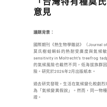
「台灣特有種莫氏
意見
議題背景：
國際期刊《熱生物學雜誌》（Journal o
莫氏樹蛙蝌蚪的熱耐受廣度與氣候敏感性〉（Eleva
sensitivity in Moltrecht's 
的氣候風險也截然不同，低海拔族群
險。研究於2026年2月出版紙本。
過去研究發現，生活在氣候變化較劇烈
為「氣候變異假說」。然而，同一物
證。