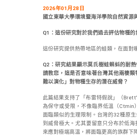
2026年01月28日
國立東華大學環境暨海洋學院自然資源與
Q1：這份研究對於我們過去評估物種
這份研究提供熱帶地區的蛙類，在面對
Q2：研究結果顯示莫氏樹蛙蝌蚪的耐
請教您，這是否意味著台灣其他兩棲類
難以演化」對物種生存的潛在威脅？
此篇結果支持了「布雷特假說」（Brett's
為保守或受限，不像臨界低溫（Ctmi
面臨類似的生理限制。台灣的32種原生
到威脅極大。尤其要留意只分布於低海
來應對極端高溫，將面臨更高的族群下