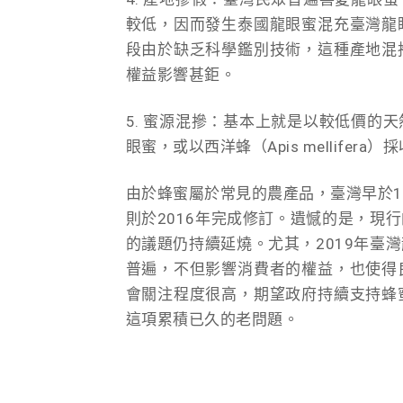
較低，因而發生泰國龍眼蜜混充臺灣龍
段由於缺乏科學鑑別技術，這種產地混
權益影響甚鉅。
5. 蜜源混摻：基本上就是以較低價的
眼蜜，或以西洋蜂（Apis mellifera
由於蜂蜜屬於常見的農產品，臺灣早於19
則於2016年完成修訂。遺憾的是，現
的議題仍持續延燒。尤其，2019年臺
普遍，不但影響消費者的權益，也使得
會關注程度很高，期望政府持續支持蜂
這項累積已久的老問題。