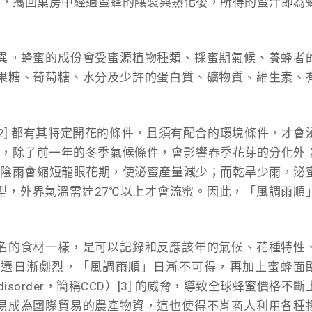
分泌物，攜回巢房中經過蜜蜂的釀製與熟化後，所得的蜜汁即為
異。蜂蜜的成份會受蜜源植物種類、採蜜期氣候、養蜂者
果糖、葡萄糖、水分及少許的蛋白質、礦物質、維生素、
2] 都有其特定開花的條件，且須有配合的環境條件，才會
月，除了前一年的冬季氣候條件，會影響春季花芽的分化外
日陰雨會縮短龍眼花期，使泌蜜產量減少；而乾旱少雨，泌
型，外界氣溫需達27℃以上才會流蜜。因此，「風調雨順
名的食材一樣，是可以記錄和反應該年的氣候、花種特性
變遷日漸劇烈，「風調雨順」日漸不可得，再加上蜜蜂面
e disorder，簡稱CCD）[3] 的威脅，導致全球蜂蜜價格不斷
易成為國際貿易的農產物資，這也使得不肖商人利用各種