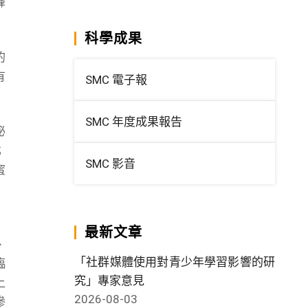
蜂
科學成果
的
有
SMC 電子報
SMC 年度成果報告
泌
；
SMC 影音
蜜
」
最新文章
、
「社群媒體使用對青少年學習影響的研
臨
究」專家意見
上
2026-08-03
摻