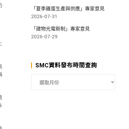
的
「夏季雞蛋生產與供應」專家意見
2026-07-31
「建物光電新制」專家意見
2026-07-29
上
SMC資料發布時間查詢
高
稱
SMC
資
料
漿
發
多
布
時
間
格