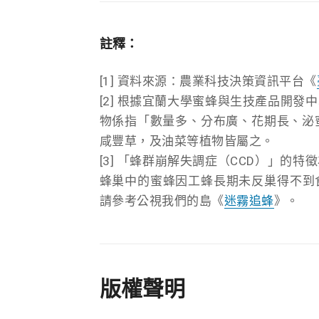
註釋：
[1] 資料來源：農業科技決策資訊平台《
[2] 根據宜蘭大學蜜蜂與生技產品開發
物係指「數量多、分布廣、花期長、泌
咸豐草，及油菜等植物皆屬之。
[3] 「蜂群崩解失調症（CCD）」
蜂巢中的蜜蜂因工蜂長期未反巢得不到
請參考公視我們的島《
迷霧追蜂
》。
版權聲明