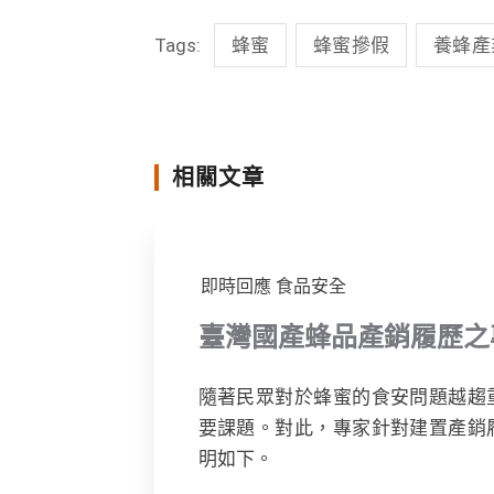
c
n
i
s
Tags:
蜂蜜
蜂蜜摻假
養蜂產
e
e
t
s
b
t
e
o
e
n
o
r
g
相關文章
k
e
r
即時回應
食品安全
臺灣國產蜂品產銷履歷之
隨著民眾對於蜂蜜的食安問題越趨
要課題。對此，專家針對建置產銷
明如下。