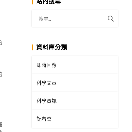
站內搜尋
的
資料庫分類
，
即時回應
的
科學文章
科學資訊
記者會
露