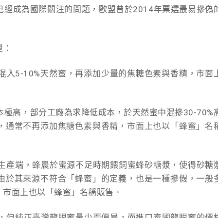
經成為國際關注的問題，歐盟曾於2014年票選最易摻偽
型：
，混入5-10%天然蜜，再添加少量的焦糖色素與香精，市面
。
本極高，部分工廠為求降低成本，於天然蜜中混摻30-70%
，通常不再添加焦糖色素與香精，市面上也以「蜂蜜」名
蜂生產端，蜂農於蜜源不足時期餵飼蜜蜂砂糖漿，使得砂糖
由於其來源不符合「蜂蜜」的定義，也是一種摻假，一般
，市面上也以「蜂蜜」名稱販售。
蜜，但純正臺灣龍眼蜜量少而價昂，而進口泰國龍眼蜜的價