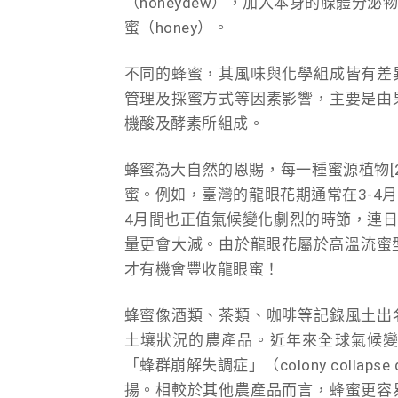
（honeydew），加入本身的腺體
蜜（honey）。
不同的蜂蜜，其風味與化學組成皆有差
管理及採蜜方式等因素影響，主要是由
機酸及酵素所組成。
蜂蜜為大自然的恩賜，每一種蜜源植物[
蜜。例如，臺灣的龍眼花期通常在3-4
4月間也正值氣候變化劇烈的時節，連
量更會大減。由於龍眼花屬於高溫流蜜
才有機會豐收龍眼蜜！
蜂蜜像酒類、茶類、咖啡等記錄風土出
土壤狀況的農產品。近年來全球氣候
「蜂群崩解失調症」（colony collaps
揚。相較於其他農產品而言，蜂蜜更容