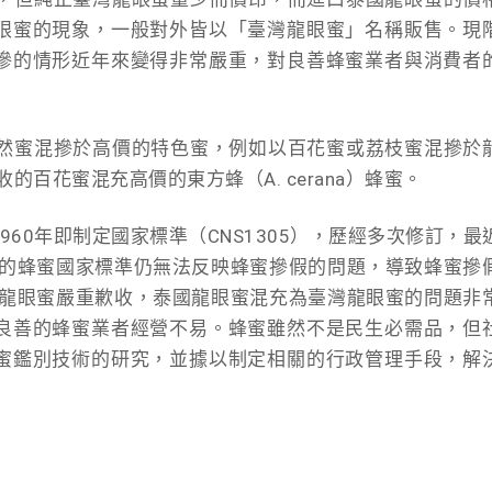
眼蜜的現象，一般對外皆以「臺灣龍眼蜜」名稱販售。現
摻的情形近年來變得非常嚴重，對良善蜂蜜業者與消費者
天然蜜混摻於高價的特色蜜，例如以百花蜜或荔枝蜜混摻於
）採收的百花蜜混充高價的東方蜂（A. cerana）蜂蜜。
60年即制定國家標準（CNS1305），歷經多次修訂，最
行的蜂蜜國家標準仍無法反映蜂蜜摻假的問題，導致蜂蜜摻
灣龍眼蜜嚴重歉收，泰國龍眼蜜混充為臺灣龍眼蜜的問題非
良善的蜂蜜業者經營不易。蜂蜜雖然不是民生必需品，但
蜜鑑別技術的研究，並據以制定相關的行政管理手段，解