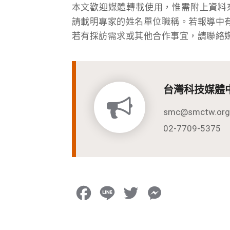
本文歡迎媒體轉載使用，惟需附上資料
請載明專家的姓名單位職稱。若報導中
若有採訪需求或其他合作事宜，請聯絡
台灣科技媒體
smc@smctw.org
02-7709-5375
F
L
T
M
a
i
w
e