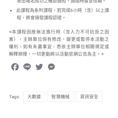
寄出報名成功之確認通知，請隨時留意信箱。
此課程為系列課程，若完成6小時（含）以上課
程，將會頒發課程認證。
※本課程因故無法進行時（含人力不可抗拒之因
素），主辦單位保有修改、變更或暫停本活動之
權利，如有未盡事宜，悉依主辦單位相關規定或
解釋辦理，一切更動將以活動官網公告為主。※
F
L
T
M
a
i
w
e
c
n
i
s
Tags:
大數據
智慧機械
資訊安全
e
e
t
s
b
t
e
o
e
n