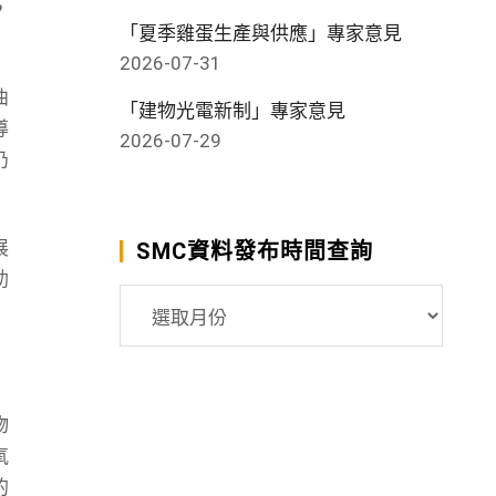
，
「夏季雞蛋生產與供應」專家意見
2026-07-31
曲
「建物光電新制」專家意見
導
2026-07-29
仍
展
SMC資料發布時間查詢
助
SMC
資
料
發
布
物
時
氧
間
的