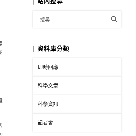
站內搜尋
要
資料庫分類
逐
即時回應
科學文章
電
科學資訊
記者會
含
c