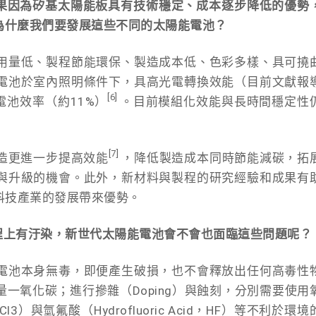
如果因為矽基太陽能板具有技術穩定、成本逐步降低的優勢
為什麼我們要發展這些不同的太陽能電池？
用量低、製程節能環保、製造成本低、色彩多樣、具可撓
電池於室內照明條件下，具高光電轉換效能（目前文獻報
[6]
電池效率（約11%）
。目前模組化效能與長時間穩定性
[7]
造更進一步提高效能
，降低製造成本同時節能減碳，拓
與升級的機會。此外，新材料與製程的研究經驗和成果有
科技產業的發展帶來優勢。
製程上有汙染，新世代太陽能電池會不會也面臨這些問題呢？
電池本身無毒，即便產生破損，也不會釋放出任何高毒性
一氧化碳；進行摻雜（Doping）與蝕刻，分別需要使用
，POCl3）與氫氟酸（Hydrofluoric Acid，HF）等不利於環境