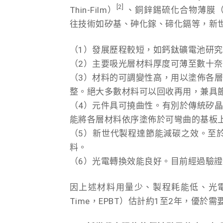
[2]
Thin-Film）
、銅鋅錫硫化合物薄膜（CZ
往技術如矽基、砷化鎵、碲化鎘等，新
（1）發展歷程較短，如鈣鈦礦電池研究
（2）主要吸光層材料厚度可薄至數十
（3）材料的可調變性高，用以塗佈各
整。絕大多數材料可以回收再用，兼具
（4）元件具可撓曲性。有別於傳統矽
能將各層材料依序塗佈於可彎曲的基板
（5）新世代製程達節能減碳之效。至於
料。
（6）光電轉換效能良好。目前經過驗證的最
因上述材料用量少、製程耗能低、光電轉換
Time，EPBT）估計約1至2年，優於