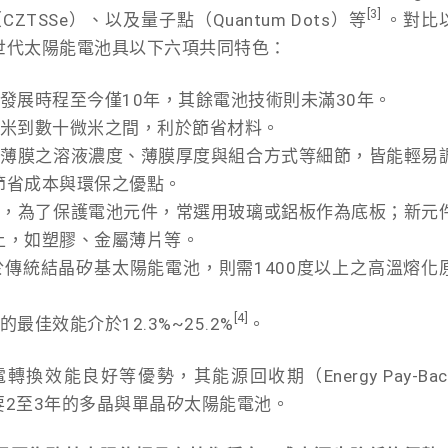
[3]
TSSe）、以及量子點（Quantum Dots）等
。對比
世代太陽能電池具以下六項共同特色：
發展時程至今僅10年，其餘電池技術則未滿30年。
奈米到數十微米之間，利於節省材料。
層薄膜之溶液濃度、薄膜厚度與組合方式等細節，皆能輕易
節省成本與環保之優點。
晶，為了保護電池元件，常選用玻璃或鋁板作為底板；新元
上，如塑膠、金屬薄片等。
傳統結晶矽基太陽能電池，則需1400度以上之高溫熔化
[4]
佳效能介於12.3%~25.2%
。
效能良好等優勢，其能源回收期（Energy Pay-Bac
需要2至3年的多晶與單晶矽太陽能電池。