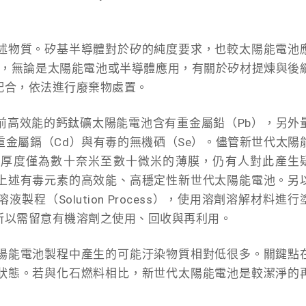
述物質。矽基半導體對於矽的純度要求，也較太陽能電池
）。目前，無論是太陽能電池或半導體應用，有關於矽材提煉與後
配合，依法進行廢棄物處置。
前高效能的鈣鈦礦太陽能電池含有重金屬鉛（Pb），另外
金屬鎘（Cd）與有毒的無機硒（Se）。儘管新世代太陽
，厚度僅為數十奈米至數十微米的薄膜，仍有人對此產生
上述有毒元素的高效能、高穩定性新世代太陽能電池。另
程（Solution Process），使用溶劑溶解材料進行
所以需留意有機溶劑之使用、回收與再利用。
陽能電池製程中產生的可能汙染物質相對低很多。關鍵點
狀態。若與化石燃料相比，新世代太陽能電池是較潔淨的