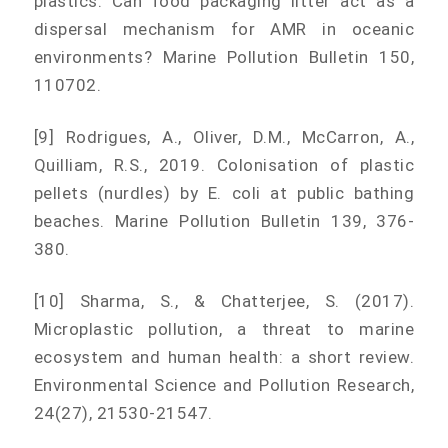
plastics: Can food packaging litter act as a
dispersal mechanism for AMR in oceanic
environments? Marine Pollution Bulletin 150,
110702.
[9] Rodrigues, A., Oliver, D.M., McCarron, A.,
Quilliam, R.S., 2019. Colonisation of plastic
pellets (nurdles) by E. coli at public bathing
beaches. Marine Pollution Bulletin 139, 376-
380.
[10] Sharma, S., & Chatterjee, S. (2017).
Microplastic pollution, a threat to marine
ecosystem and human health: a short review.
Environmental Science and Pollution Research,
24(27), 21530-21547.