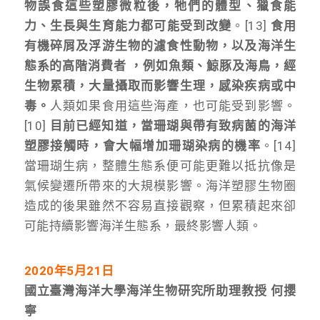
物誤食這些塑膠微粒後，牠們的體型、獵食能
力、生長與生育能力都可能受到改變
。[13]
食用
有機碎屑及浮游生物的濾食性動物，以及海洋生
態系的高階消費者 ，例如魚類、鯨豚及海鳥，經
生物累積，大量攝取而影響生理，感染疾病或中
毒。
人類如果食用這些海產，也可能受到影響。
[10]
目前已經知道，當珊瑚與帶有致病菌的海洋
塑膠接觸時，會大幅增加珊瑚染病的機率
。[14]
當珊瑚生病，整體生態系便可能更難以抵抗像是
氣候變遷所帶來的大規模影響。海洋塑膠生物圈
造成的後果雖然不容易直接觀察，但累積起來卻
可能持續影響海洋生態系，最終影響人類。
2020年5月21日
國立臺灣海洋大學海洋生物研究所助理教授 何攖
寧