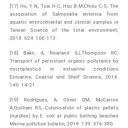
[17
] Ho, Y-N, Tsai H-C, Hsu B-M,Chiou C-S, The
association of Salmonella enterica from
aquatic environmental and clinical samples in
Taiwan Science of the total environment,
2018. 624: 106-113.
[18
] Bakir, A, Rowland SJ,Thompson RC,
Transport of persistent organic pollutants by
microplastics in estuarine conditions
Estuarine, Coastal and Shelf Science, 2014.
140: 14-21.
[19
] Rodrigues, A, Oliver DM, McCarron
A,Quilliam RS, Colonisation of plastic pellets
(nurdles) by E. coli at public bathing beaches
Marine pollution bulletin, 2019. 139: 376-380.