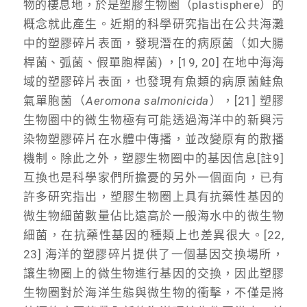
物的棲息地，於是塑膠生物圈（plastisphere）的
概念就此產生。近期的科學研究指出在公共海灘
中的塑膠碎片表面，發現潛在的病原菌（如大腸
桿菌、弧菌、假單胞桿菌) ，[19, 20] 在地中海海
域的塑膠碎片表面，也發現有魚類的病原菌鮭魚
氣單胞菌（
Aeromona salmonicida
），[21] 塑膠
生物圈中的微生物極有可能透過海洋中的新興污
染物塑膠碎片在水體中傳播，並改變原有的散播
機制。除此之外，塑膠生物圈中的基因信息[註9]
互換也是科學家們所擔憂的另外一個面向，已有
許多研究指出，塑膠生物圈上具有抗藥性基因的
微生物細菌數量佔比遠高於一般海水中的微生物
細菌，在抗藥性基因的種類上也差異很大。[22,
23] 海洋的塑膠碎片提供了一個基因交換場所，
讓生物圈上的微生物進行基因的交換，因此塑膠
生物圈對於海洋生態與微生物的衝擊，不僅是將