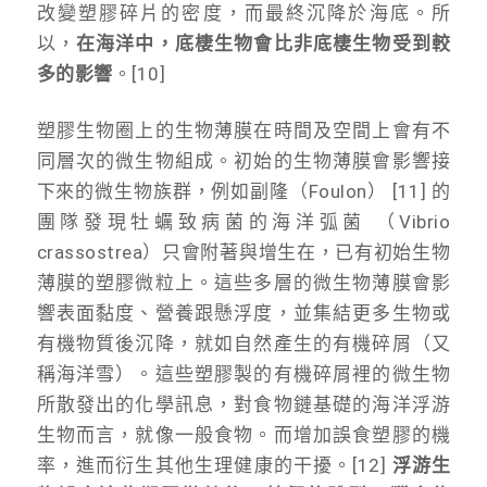
改變塑膠碎片的密度，而最終沉降於海底。所
以，
在海洋中，底棲生物會比非底棲生物受到較
多的影響
。[10]
塑膠生物圈上的生物薄膜在時間及空間上會有不
同層次的微生物組成。初始的生物薄膜會影響接
下來的微生物族群，例如副隆（Foulon） [11] 的
團隊發現牡蠣致病菌的海洋弧菌 （Vibrio
crassostrea）只會附著與增生在，已有初始生物
薄膜的塑膠微粒上。這些多層的微生物薄膜會影
響表面黏度、營養跟懸浮度，並集結更多生物或
有機物質後沉降，就如自然產生的有機碎屑（又
稱海洋雪）。這些塑膠製的有機碎屑裡的微生物
所散發出的化學訊息，對食物鏈基礎的海洋浮游
生物而言，就像一般食物。而增加誤食塑膠的機
率，進而衍生其他生理健康的干擾。[12]
浮游生