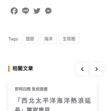
F
L
T
M
a
i
w
e
c
n
i
s
Tags:
塑膠
海洋
生態圈
e
e
t
s
b
t
e
o
e
n
o
r
g
相關文章
k
e
r
即時回應
氣候變遷
「西北太平洋海洋熱浪延
長」專家意見