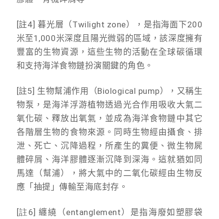
[註4] 暮光層（Twilight zone），是指海面下200
米至1,000米深度且陽光微弱的區域，該深度擁有
豐富的生物資源，這些生物的活動在全球碳循環
和支持海洋食物鏈扮演關鍵的角色。
[註5] 生物幫浦作用（Biological pump），又稱生
物泵，是海洋浮游植物透過光合作用吸收大氣二
氧化碳、釋放出氧氣，並成為海洋食物鏈中其它
各階層生物的食物來源。同時生物經由攝食、排
泄、死亡、沉降過程，所產生的糞便、微生物屍
體碎屑、海洋膠體逐漸沉降到深海。這就猶如同
馬達（幫浦），將大氣中的二氧化碳經由生物反
應「抽提」傳輸至海底封存。
[註6]
纏繞（
entanglement
）是指海廢如塑膠袋