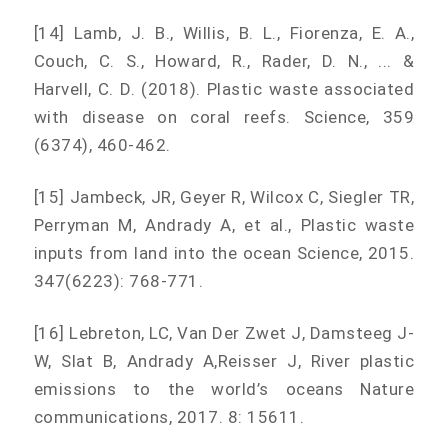
[14] Lamb, J. B., Willis, B. L., Fiorenza, E. A.,
Couch, C. S., Howard, R., Rader, D. N., ... &
Harvell, C. D. (2018). Plastic waste associated
with disease on coral reefs. Science, 359
(6374), 460-462.
[15
] Jambeck, JR, Geyer R, Wilcox C, Siegler TR,
Perryman M, Andrady A, et al., Plastic waste
inputs from land into the ocean Science, 2015.
347(6223): 768-771.
[16
] Lebreton, LC, Van Der Zwet J, Damsteeg J-
W, Slat B, Andrady A,Reisser J, River plastic
emissions to the world’s oceans Nature
communications, 2017. 8: 15611.