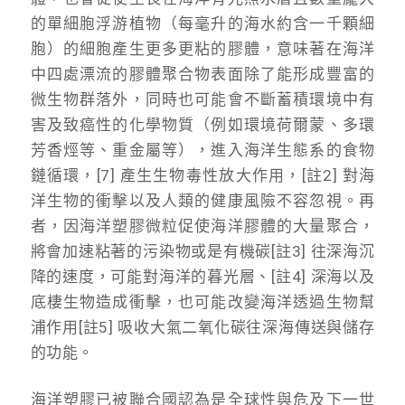
的單細胞浮游植物（每毫升的海水約含一千顆細
胞）的細胞產生更多更粘的膠體，意味著在海洋
中四處漂流的膠體聚合物表面除了能形成豐富的
微生物群落外，同時也可能會不斷蓄積環境中有
害及致癌性的化學物質（例如環境荷爾蒙、多環
芳香烴等、重金屬等），進入海洋生態系的食物
鏈循環，[7] 產生生物毒性放大作用，[註2] 對海
洋生物的衝擊以及人類的健康風險不容忽視。再
者，因海洋塑膠微粒促使海洋膠體的大量聚合，
將會加速粘著的污染物或是有機碳[註3] 往深海沉
降的速度，可能對海洋的暮光層、[註4] 深海以及
底棲生物造成衝擊，也可能改變海洋透過生物幫
浦作用[註5] 吸收大氣二氧化碳往深海傳送與儲存
的功能。
海洋塑膠已被聯合國認為是全球性與危及下一世