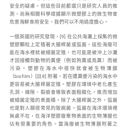
安全的疑慮。但這些目前都還只是研究人員的推
測，尚無相關科學證據顯示微塑膠上的微生物會
危害海鮮食用安全，我們可以不用過度擔心。
一個英國的研究發現，[9] 在公共海灘上採集的微
塑膠顆粒上定殖著大腸桿菌或弧菌。這些海廢可
能在海水裡就被細菌定殖，也可能是被沖上沙灘
才因接觸到動物的糞便（例如狗糞或鳥糞）而被
污染。塑膠在海水中很快就會被生物薄膜
（biofilm）[註8] 附著，若在遭糞便污染的海水中
更容易被大腸桿菌定殖。塑膠在環境中老化產生
孔洞、縫隙、裂痕會導致表面粗糙化，進而增加
被細菌定殖的表面積。除了大腸桿菌之外，弧菌
也是對人類很常見的致病菌。弧菌在海洋環境裡
無處不在，在海洋塑膠廢棄物表面的生物薄膜也
佔有很重要的角色。當海廢被生物薄膜附著之