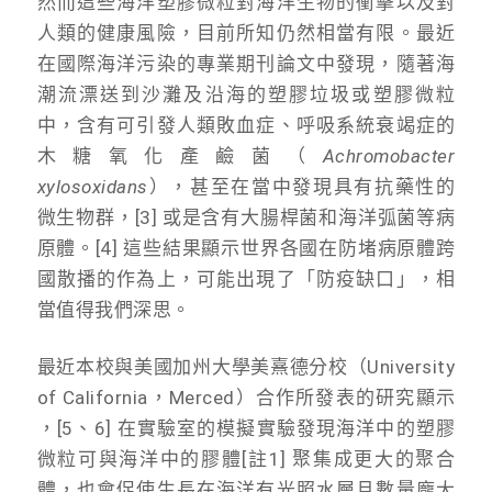
然而這些海洋塑膠微粒對海洋生物的衝擊以及對
人類的健康風險，目前所知仍然相當有限。最近
在國際海洋污染的專業期刊論文中發現，隨著海
潮流漂送到沙灘及沿海的塑膠垃圾或塑膠微粒
中，含有可引發人類敗血症、呼吸系統衰竭症的
木糖氧化產鹼菌（
Achromobacter
xylosoxidans
），甚至在當中發現具有抗藥性的
微生物群，[3] 或是含有大腸桿菌和海洋弧菌等病
原體。[4] 這些結果顯示世界各國在防堵病原體跨
國散播的作為上，可能出現了「防疫缺口」，相
當值得我們深思。
最近本校與美國加州大學美熹德分校（University
of California，Merced）合作所發表的研究顯示
，[5、6] 在實驗室的模擬實驗發現海洋中的塑膠
微粒可與海洋中的膠體[註1] 聚集成更大的聚合
體，也會促使生長在海洋有光照水層且數量龐大