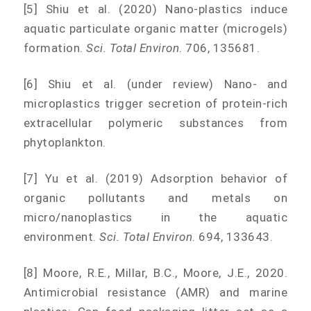
[5] Shiu et al. (2020) Nano-plastics induce
aquatic particulate organic matter (microgels)
formation.
Sci. Total Environ
. 706, 135681.
[6] Shiu et al. (under review) Nano- and
microplastics trigger secretion of protein-rich
extracellular polymeric substances from
phytoplankton.
[7] Yu et al. (2019) Adsorption behavior of
organic pollutants and metals on
micro/nanoplastics in the aquatic
environment.
Sci. Total Environ
. 694, 133643.
[8] Moore, R.E., Millar, B.C., Moore, J.E., 2020.
Antimicrobial resistance (AMR) and marine