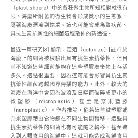
（plastishpere）中的各種微生物所知相對就很有
限。海廢所附著的微生物會形成微小的生態系，
隨著海廢漂流到遠處。這也可能會成為致病菌、
具抗生素抗藥性的細菌遠程散佈的新途徑。
最近一篇研究[8] 顯示，定殖（colonize）[註7] 於
海廢上的細菌被檢驗出具有抗生素抗藥性，但目
前不知道這些細菌能夠在這些塑膠廢棄物上存活
多久。這點很重要，因為這可能會影響具抗生素
抗藥性細菌跨越國界傳播的能力。此外，較大的
海廢在海洋中會因為波浪及日曬而破碎成更小的
微塑膠（microplastic）甚至是奈米塑膠
（nanoplastic）。作者推論，倘若這些微塑膠或
奈米塑膠藉由食物鏈在不同生物間轉移，這些具
抗生素抗藥性的細菌也有可能隨之轉移，甚至進
入到人類食用的海鮮中，這就可能造成海鮮食用