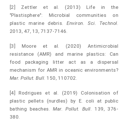
[2] Zettler et al. (2013) Life in the
"Plastisphere": Microbial communities on
plastic marine debris.
Environ. Sci. Technol
.
2013, 47, 13, 7137-7146.
[3] Moore et al. (2020) Antimicrobial
resistance (AMR) and marine plastics: Can
food packaging litter act as a dispersal
mechanism for AMR in oceanic environments?
Mar. Pollut. Bull
. 150, 110702.
[4] Rodrigues et al. (2019) Colonisation of
plastic pellets (nurdles) by E. coli at public
bathing beaches.
Mar. Pollut. Bull
. 139, 376-
380.