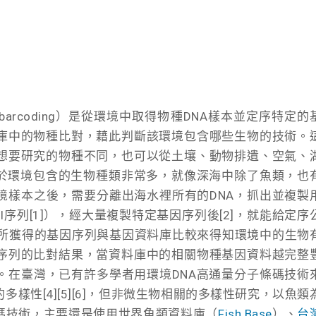
abarcoding）是從環境中取得物種DNA樣本並定序特定的
庫中的物種比對，藉此判斷該環境包含哪些生物的技術。
想要研究的物種不同，也可以從土壤、動物排遺、空氣、
由於環境包含的生物種類非常多，就像深海中除了魚類，也
境樣本之後，需要分離出海水裡所有的DNA，抓出並複製
序列[1]），經大量複製特定基因序列後[2]，就能給定序
，將所獲得的基因序列與基因資料庫比較來得知環境中的生物
序列的比對結果，當資料庫中的相關物種基因資料越完整
。在臺灣，已有許多學者用環境DNA高通量分子條碼技術
樣性[4][5][6]，但非微生物相關的多樣性研究，以魚類
條碼技術，主要還是使用世界魚類資料庫（
Fish Base
）、
台