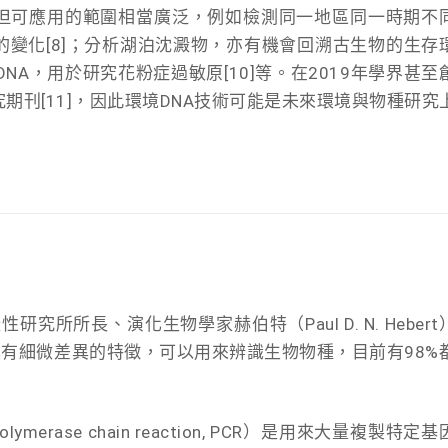
，但可應用的範圍相當廣泛，例如檢測同一地區同一時期不
變化[8]；分析湖泊沈澱物，亦有機會回溯古生物的生存
NA，用於研究花粉症過敏原[10]等。在2019年學界甚至
期刊[11]，因此環境DNA技術可能是未來環境與物種研究
究所所長、演化生物學家赫伯特（Paul D. N. Hebert
具有細微差異的特徵，可以用來辨識生物物種，目前有98%
erase chain reaction, PCR）是用來大量複製特定基