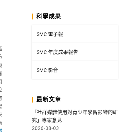
科學成果
SMC 電子報
基
SMC 年度成果報告
這
湖
SMC 影音
有
用
公
有
最新文章
豐
「社群媒體使用對青少年學習影響的研
來
究」專家意見
為
2026-08-03
灣