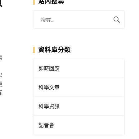
魚
站內搜尋
資料庫分類
環
）
即時回應
以
更
科學文章
深
科學資訊
記者會