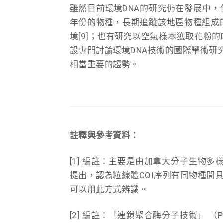
雖然目前環境DNA的研究仍在發展中
年份的物種，長期追蹤該地區物種組成的
境[9]；也有研究以空氣樣本獲取花粉的D
設專門討論環境DNA技術的國際學術研究
相當重要的趨勢。
註釋與參考資料：
[1] 編註：主要是由加拿大分子生物多樣性研
提出，認為粒線體COI序列有同物種間
可以用此方式辨識。
[2] 編註：「連鎖聚合酶分子技術」 （Polym