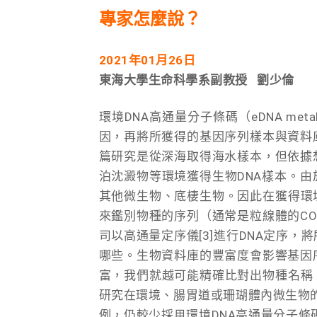
專家怎麼說？
2021
年01月26日
東海大學生命科學系副教授 劉少倫
環境DNA高通量分子條碼（eDNA met
因，再將所獲得的基因序列樣本與資料
篇研究是從深海取得海水樣本，但依據
泊沈澱物等環境獲得生物DNA樣本。
其他微生物、底棲生物。因此在獲得環
來鑑別物種的序列（通常是粒線體的COI
司以高通量定序儀[3]進行DNA定序
哪些。生物資料庫的豐富度會影響基因
富，我們就越可能精確比對出物種名稱
研究在環境、腸胃道或珊瑚體內微生物的多
例，仍較少採用環境DNA高通量分子