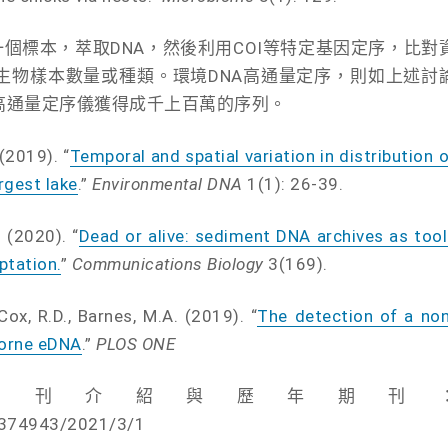
每一個標本，萃取DNA，然後利用COI等特定基因定序，比對
生物樣本數量或種類。環境DNA高通量定序，則如上述討
高通量定序儀獲得成千上百萬的序列。
2019). “
Temporal and spatial variation in distribution 
rgest lake
.”
Environmental DNA
1(1): 26-39.
(2020). “
Dead or alive: sediment DNA archives as too
ptation.
”
Communications Biology
3(169).
R.D., Barnes, M.A. (2019). “
The detection of a non
borne eDNA
.”
PLOS ONE
ental DNA 期刊介紹與歷年期刊
26374943/2021/3/1