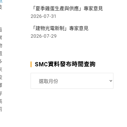
技
「夏季雞蛋生產與供應」專家意見
2026-07-31
「建物光電新制」專家意見
看
2026-07-29
察
物
還
多
SMC資料發布時間查詢
來
SMC
較
資
釋
料
存
發
高
布
前
時
間