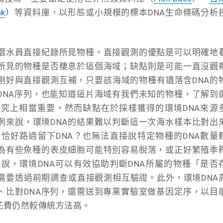
nk
）等資料庫，以形態或小規模的標本DNA生命條碼分析
潛水員直接紀錄所見物種。直接觀測的優點是可以明確地
所見的物種是否棲息於這個海域；缺點則是可能一直沒觀
剛好與直接觀測互補，只要該海域的物種有遺落含DNA的
DNA序列，也能知道這片海域有我們未知的物種，了解到
究上相當重要。然而缺點在於採樣獲得的環境DNA來源
例來說，環境DNA的結果難以判斷這一次海水樣本比對出
恰好路過留下DNA？也無法直接說特定物種的DNA數量
為有些魚種的表皮細胞可能特別容易脫落，或正好繁殖季
說，環境DNA可以有效協助判斷DNA所屬的物種「是否
需要透過前期調查或直接觀測相互驗證。此外，環境DNA
、比對DNA序列，還需送到專業實驗室做基因定序，以目
花費仍然較傳統方法高。