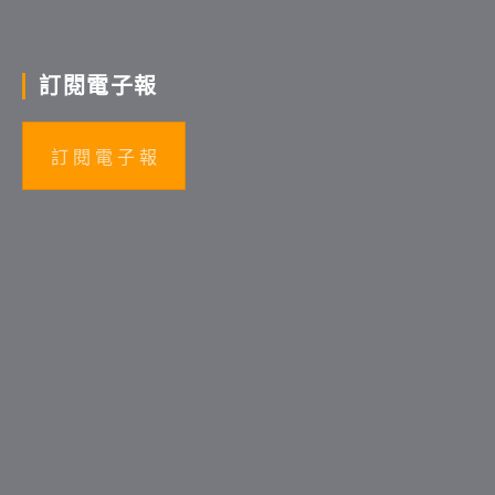
訂閱電子報
訂 閱 電 子 報