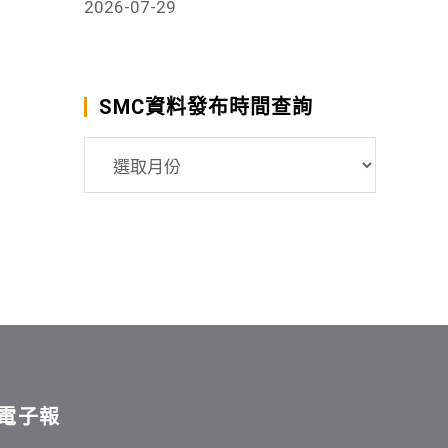
2026-07-29
SMC資料發布時間查詢
SMC
資
料
發
布
時
間
查
詢
電子報