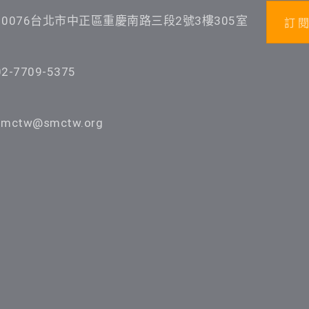
10076台北市中正區重慶南路三段2號3樓305室
訂 閱
02-7709-5375
smctw@smctw.org