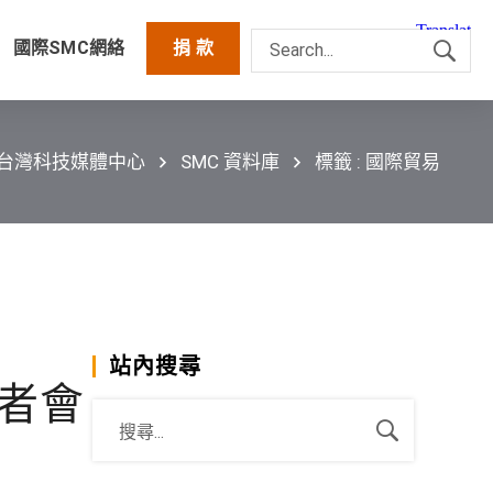
國際SMC網絡
捐 款
C台灣科技媒體中心
SMC 資料庫
標籤 : 國際貿易
站內搜尋
者會