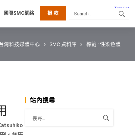
國際SMC網絡
捐 款
C台灣科技媒體中心
SMC 資料庫
標籤 : 性染色體
站內搜尋
用
uhiko
期刊。該研