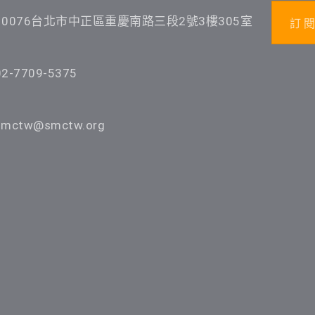
10076台北市中正區重慶南路三段2號3樓305室
訂 閱
02-7709-5375
smctw@smctw.org