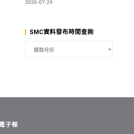
2026-07-29
SMC資料發布時間查詢
SMC
資
料
發
布
時
間
查
詢
電子報