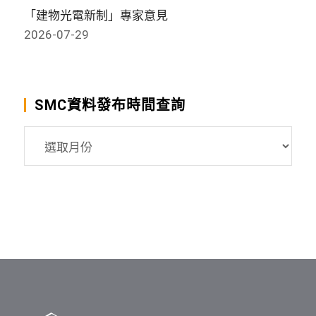
「建物光電新制」專家意見
2026-07-29
SMC資料發布時間查詢
SMC
資
料
發
布
時
間
查
詢