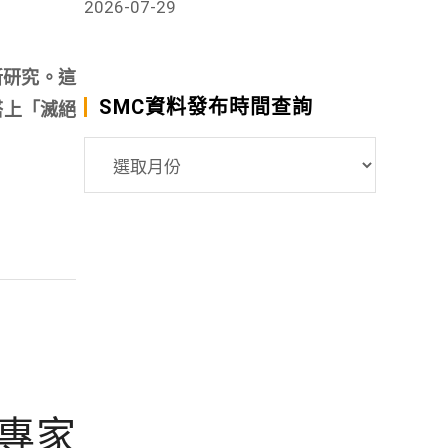
2026-07-29
新研究。這
SMC資料發布時間查詢
搭上「滅絕
SMC
資
料
發
布
時
間
查
詢
專家