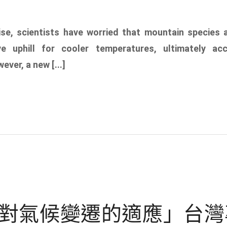
ise, scientists have worried that mountain species 
e uphill for cooler temperatures, ultimately acc
ever, a new [...]
對氣候變遷的適應」台灣