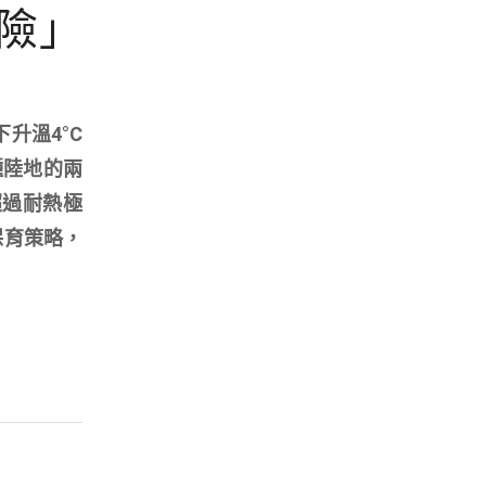
險」
升溫4°C
種陸地的兩
超過耐熱極
保育策略，