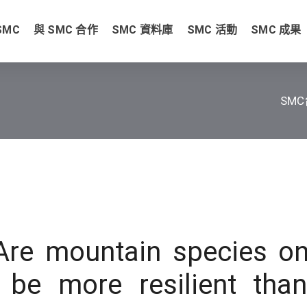
SMC
與 SMC 合作
SMC 資料庫
SMC 活動
SMC 成果
SM
 Are mountain species on
 be more resilient tha