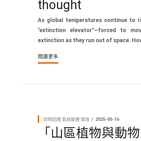
thought
As global temperatures continue to r
"extinction elevator"—forced to mov
extinction as they run out of space. How
閱讀更多
即時回應
氣候變遷
環境
2025-05-16
「山區植物與動物