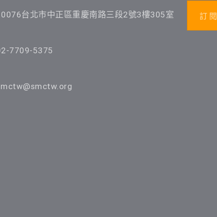
10076台北市中正區重慶南路三段2號3樓305室
訂 閱
02-7709-5375
smctw@smctw.org