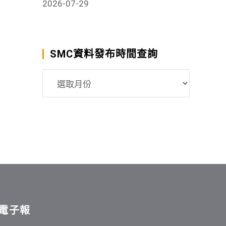
2026-07-29
SMC資料發布時間查詢
SMC
資
料
發
布
時
間
查
詢
電子報