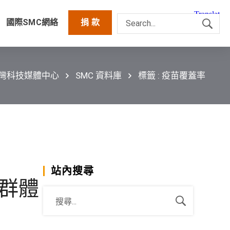
國際SMC網絡
捐 款
台灣科技媒體中心
SMC 資料庫
標籤 : 疫苗覆蓋率
站內搜尋
和群體