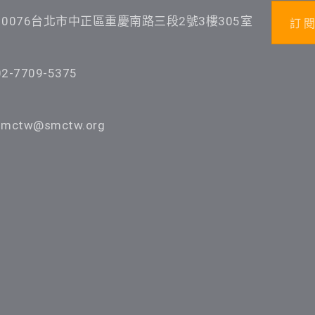
10076台北市中正區重慶南路三段2號3樓305室
訂 閱
02-7709-5375
smctw@smctw.org