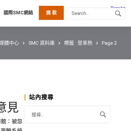
國際SMC網絡
捐 款
技媒體中心
SMC 資料庫
標籤 : 登革熱
Page 2
站內搜尋
意見
書館：被忽
地面車輛系統