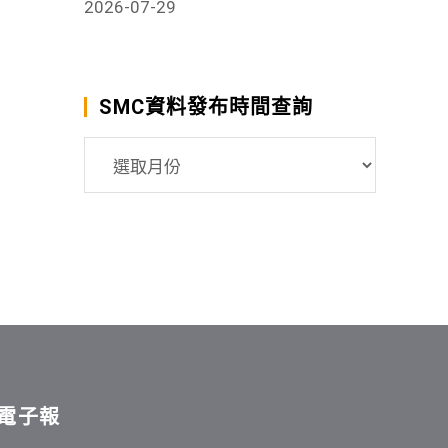
2026-07-29
SMC資料發布時間查詢
SMC
資
料
發
布
時
間
查
詢
電子報