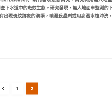
e, UGV），調查下水道中的斑蚊生態。研究發現，無人地面車監測
對有出現斑紋跡象的溝渠，噴灑殺蟲劑或用高溫水槍沖洗
1
2