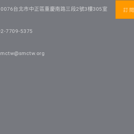
10076台北市中正區重慶南路三段2號3樓305室
訂 閱
02-7709-5375
smctw@smctw.org