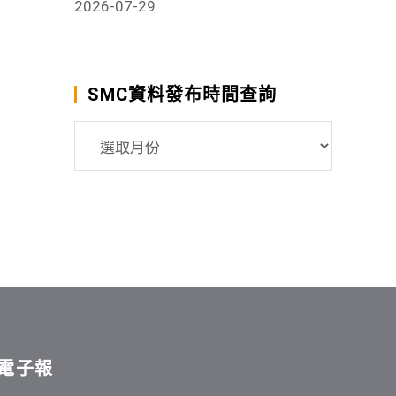
2026-07-29
SMC資料發布時間查詢
SMC
資
料
發
布
時
間
查
詢
電子報