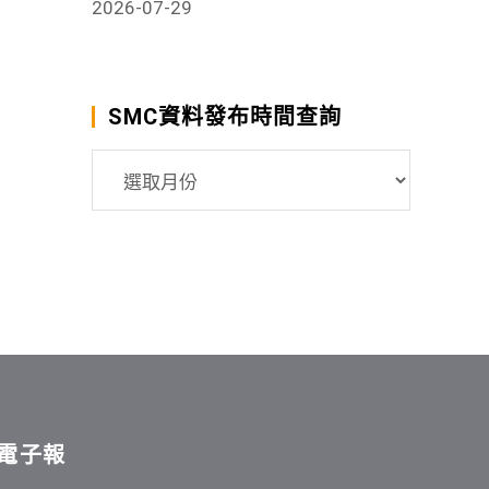
2026-07-29
SMC資料發布時間查詢
SMC
資
料
發
布
時
間
查
詢
電子報