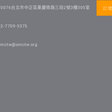
10076台北市中正區重慶南路三段2號3樓305室
訂 閱
02-7709-5375
smctw@smctw.org