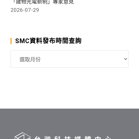
「建物光電新制」專家意見
2026-07-29
SMC資料發布時間查詢
SMC
資
料
發
布
時
間
查
詢