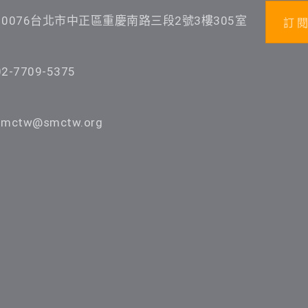
10076台北市中正區重慶南路三段2號3樓305室
訂 閱
02-7709-5375
smctw@smctw.org