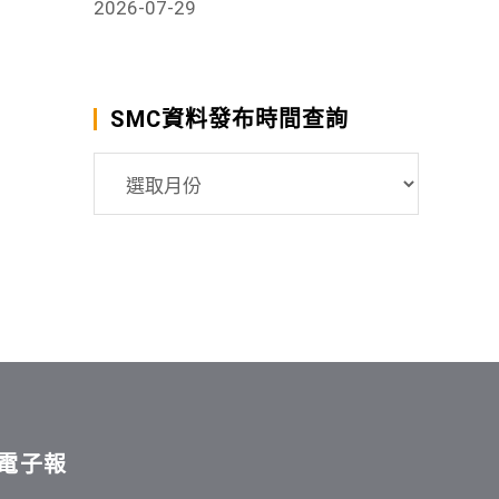
2026-07-29
SMC資料發布時間查詢
SMC
資
料
發
布
時
間
查
詢
電子報