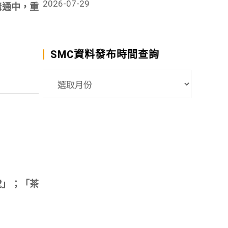
2026-07-29
溝通中，重
SMC資料發布時間查詢
SMC
資
料
發
布
時
間
查
號」；「茶
詢