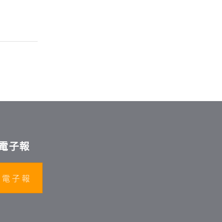
電子報
 電 子 報