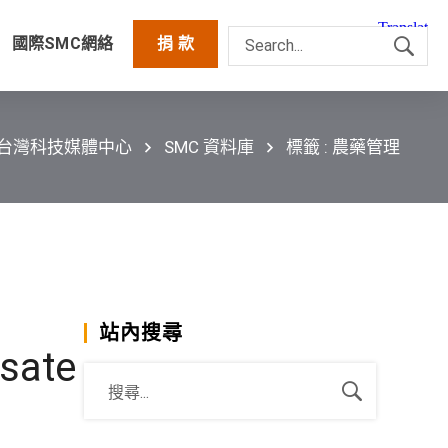
國際SMC網絡
捐 款
C台灣科技媒體中心
SMC 資料庫
標籤 : 農藥管理
站內搜尋
osate