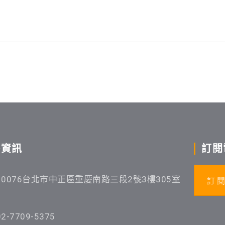
絡資訊
訂閱
10076台北市中正區重慶南路三段2號3樓305室
訂 閱
02-7709-5375