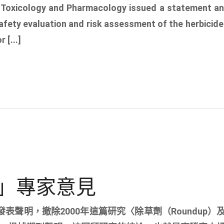
y Toxicology and Pharmacology issued a statement a
“Safety evaluation and risk assessment of the herbici
 [...]
」專家意見
表聲明，撤除2000年這篇研究〈除草劑（Roundup）