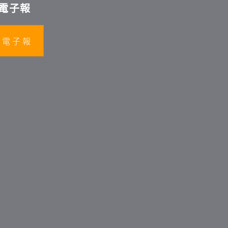
電子報
 電 子 報