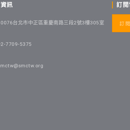
絡資訊
訂閱
10076台北市中正區重慶南路三段2號3樓305室
訂 閱
02-7709-5375
smctw@smctw.org