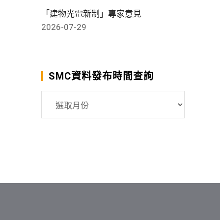
「建物光電新制」專家意見
2026-07-29
SMC資料發布時間查詢
SMC
資
料
發
布
時
間
查
詢