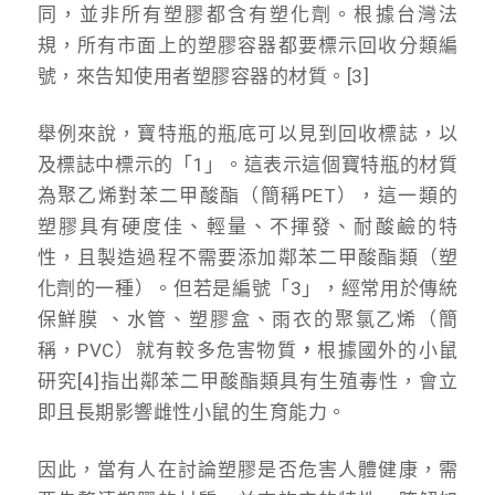
同，並非所有塑膠都含有塑化劑。根據台灣法
規，所有市面上的塑膠容器都要標示回收分類編
號，來告知使用者塑膠容器的材質。[3]
舉例來說，寶特瓶的瓶底可以見到回收標誌，以
及標誌中標示的「1」。這表示這個寶特瓶的材質
為聚乙烯對苯二甲酸酯（簡稱PET），這一類的
塑膠具有硬度佳、輕量、不揮發、耐酸鹼的特
性，且製造過程不需要添加鄰苯二甲酸酯類（塑
化劑的一種）。但若是編號「3」，經常用於傳統
保鮮膜 、水管、塑膠盒、雨衣的聚氯乙烯（簡
稱，PVC）就有較多危害物質
，
根據國外的小鼠
研究[4]指出鄰苯二甲酸酯類具有生殖毒性，會立
即且長期影響雌性小鼠的生育能力。
因此，當有人在討論塑膠是否危害人體健康，需