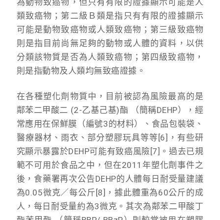
為動物致癌物，但只有有限的證據顯示可能是人
類致癌物；第二級Ｂ類是指只有有限的證據顯示
可能是動物致癌物或人類致癌物；第三級致癌物
則是指目前尚無足夠的動物或人體的資料，以供
分類該物質是否為人類致癌物；第四級致癌物，
則是指動物及人類均無致癌證據。
在各種塑化劑物質中，目前被認為風險最高的是
鄰苯二甲酸二 (2-乙基己基)酯 （簡稱DEHP），經
常應用在保鮮膜（編號3的材料）、食品包裝袋、
醫療器材、雨衣、部分塑膠玩具等等[6]，有些研
究顯示暴露於DEHP可能有致癌風險[7]。過去已規
範不可用於食品之中，但在2011年塑化劑事件之
後，食藥署再次公告DEHP的人體每日耐受量建議
為0.05微克／每公斤[8]，據此體重為60公斤的成
人，每日耐受量約為3微克。其次為鄰苯二甲酸丁
酯苯甲酯 （簡稱BBP/ BBzP）則較常被用在塑膠