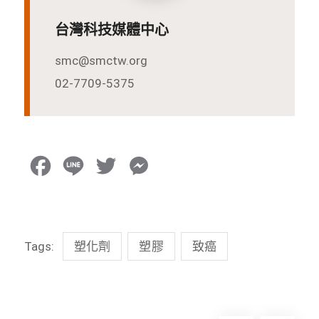
台灣科技媒體中心
smc@smctw.org
02-7709-5375
F
L
T
M
a
i
w
e
c
n
i
s
Tags:
塑化劑
塑膠
致癌
e
e
t
s
b
t
e
o
e
n