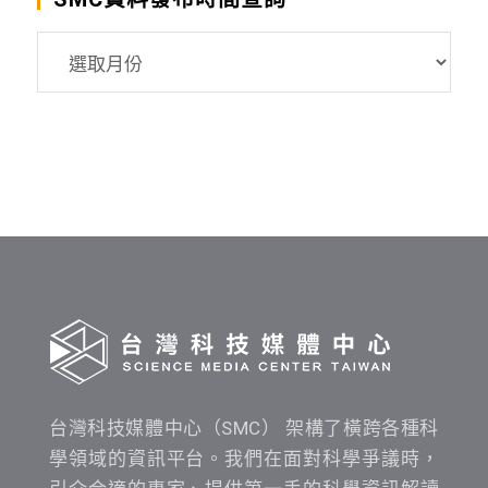
SMC
資
料
發
布
時
間
查
詢
台灣科技媒體中心（SMC） 架構了橫跨各種科
學領域的資訊平台。我們在面對科學爭議時，