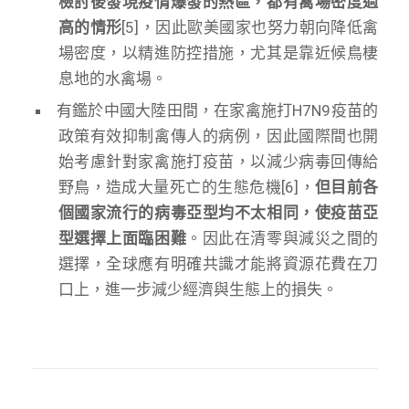
檢討後發現疫情爆發的熱區，都有禽場密度過
高的情形
[5]，因此歐美國家也努力朝向降低禽
場密度，以精進防控措施，尤其是靠近候鳥棲
息地的水禽場。
有鑑於中國大陸田間，在家禽施打H7N9疫苗的
政策有效抑制禽傳人的病例，因此國際間也開
始考慮針對家禽施打疫苗，以減少病毒回傳給
野鳥，造成大量死亡的生態危機[6]，
但目前各
個國家流行的病毒亞型均不太相同，使疫苗亞
型選擇上面臨困難
。因此在清零與減災之間的
選擇，全球應有明確共識才能將資源花費在刀
口上，進一步減少經濟與生態上的損失。