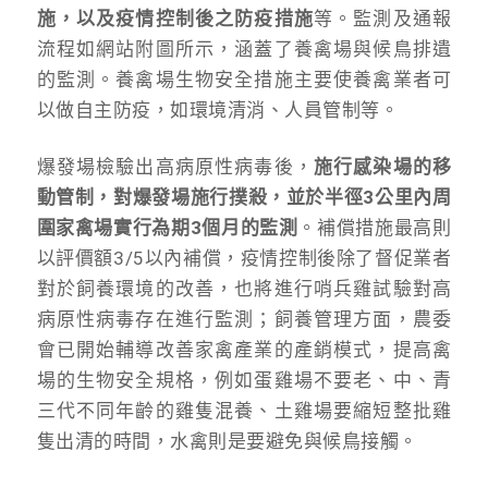
施，以及疫情控制後之防疫措施
等。監測及通報
流程如網站附圖所示，涵蓋了養禽場與候鳥排遺
的監測。養禽場生物安全措施主要使養禽業者可
以做自主防疫，如環境清消、人員管制等。
爆發場檢驗出高病原性病毒後，
施行感染場的移
動管制，對爆發場施行撲殺，並於半徑3公里內周
圍家禽場實行為期3個月的監測
。補償措施最高則
以評價額3/5以內補償，疫情控制後除了督促業者
對於飼養環境的改善，也將進行哨兵雞試驗對高
病原性病毒存在進行監測；飼養管理方面，農委
會已開始輔導改善家禽產業的產銷模式，提高禽
場的生物安全規格，例如蛋雞場不要老、中、青
三代不同年齡的雞隻混養、土雞場要縮短整批雞
隻出清的時間，水禽則是要避免與候鳥接觸。