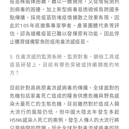
疫苗株選擇困難，難以一體適用，又徒增檢測判
別病毒的困擾，加上新型病毒易透過候鳥跨國多
點傳播，採用疫苗防堵疫情擴散之效果有限，因
此於105年底邀集專家學者、產業團體代表等評
估，認為儲備疫苗已難以發揮原有功能，因此停
止購買儲備緊急防疫用禽流感疫苗。
5. 在禽流感的監測系統、監測對象、篩檢工具或
疫苗研發上，目前有哪些突破或持續精進的地
方？
目前針對高病原禽流感病毒的傳播，全球面對的
危機包括家禽死亡造成的糧食供應危機與野鳥感
染大量死亡的生態危機，目前雖然對於造成人類
大流行的風險仍低，但中國大陸去年發生多起
H5N6感染人死亡的案例，發生人傳人的大流行將
只是時間的問題，因此全球針對禽流感病毒的防