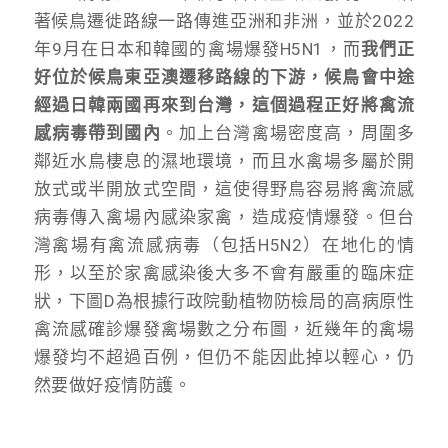
著候鳥遷徙路線一路傳進亞洲和非洲，並於2022
年9月在日本和韓國的禽場爆發H5N1，而
我們正
好位於候鳥東亞澳遷移路線的下游，候鳥會中途
經過日韓兩國再來到台灣，這個過程正好將禽流
感病毒帶到國內
。加上台灣禽場密度高，周圍多
鄰近水鳥棲息的濕地環境，而且水禽場多屬於開
放式或半開放式空間，這使得野鳥容易將禽流感
病毒傳入禽場內感染家禽，造成疫情爆發。但台
灣禽場有禽流感病毒（包括H5N2）在地化的情
形，以至於家禽感染後大多不會有嚴重的臨床症
狀，下圖D為根據行政院動植物防檢局的高病原性
禽流感確診爆發禽場數之分布圖，近幾年的禽場
爆發均不超過百例，但仍不能因此掉以輕心，仍
然要做好疫情防護。