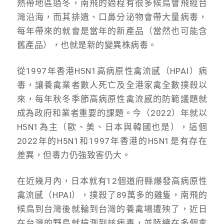
熱帶地區過冬，南飛的過程有很多候鳥會飛經台
灣沿海，而其排遺、口鼻分泌物會帶大量病毒，
每年帶來的就會是當年的新產品（當然也可能含
舊產品），也就是新的變異株病毒。
從1997年香港H5N1高病原性禽流感（HPAI）病
毒，讓養禽業者數人死亡及全港家禽全數撲殺以
來，每年秋冬季節高病原性禽流感的防範議題就
成為政府和業者重要的課題。今（2022）年就以
H5N1為主（歐、美、日本與韓國也是），這個
2022年的H5N1和1997年香港的H5N1是有存在
差異，但毒力仍強致害仍大。
在近幾月內，日本就有12個道府縣爆發高病原性
禽流感（HPAI），撲殺了89萬多的雞隻，南飛的
候鳥到台灣後就輪到台灣的養禽場遭殃了，近日
在台灣的野鳥就檢測到該病毒，並陸續在多個禽