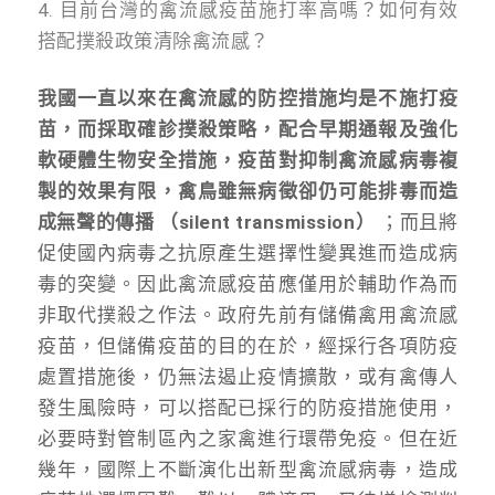
4. 目前台灣的禽流感疫苗施打率高嗎？如何有效
搭配撲殺政策清除禽流感？
我國一直以來在禽流感的防控措施均是不施打疫
苗，而採取確診撲殺策略，配合早期通報及強化
軟硬體生物安全措施，疫苗對抑制禽流感病毒複
製的效果有限，禽鳥雖無病徵卻仍可能排毒而造
成無聲的傳播 （silent transmission）
；而且將
促使國內病毒之抗原產生選擇性變異進而造成病
毒的突變。因此禽流感疫苗應僅用於輔助作為而
非取代撲殺之作法。政府先前有儲備禽用禽流感
疫苗，但儲備疫苗的目的在於，經採行各項防疫
處置措施後，仍無法遏止疫情擴散，或有禽傳人
發生風險時，可以搭配已採行的防疫措施使用，
必要時對管制區內之家禽進行環帶免疫。但在近
幾年，國際上不斷演化出新型禽流感病毒，造成