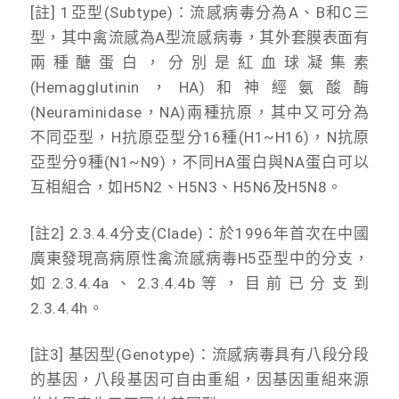
[註] 1亞型(Subtype)：流感病毒分為A、B和C三
型，其中禽流感為A型流感病毒，其外套膜表面有
兩種醣蛋白，分別是紅血球凝集素
(Hemagglutinin，HA)和神經氨酸酶
(Neuraminidase，NA)兩種抗原，其中又可分為
不同亞型，H抗原亞型分16種(H1~H16)，N抗原
亞型分9種(N1~N9)，不同HA蛋白與NA蛋白可以
互相組合，如H5N2、H5N3、H5N6及H5N8。
[註2] 2.3.4.4分支(Clade)：於1996年首次在中國
廣東發現高病原性禽流感病毒H5亞型中的分支，
如2.3.4.4a、2.3.4.4b等，目前已分支到
2.3.4.4h。
[註3] 基因型(Genotype)：流感病毒具有八段分段
的基因，八段基因可自由重組，因基因重組來源