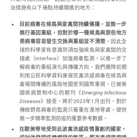
治措施有以下幾點持續精進的地方：
目前病毒在候鳥與家禽間持續傳播，並進一步
進行基因重組，但對於哪一種候鳥與那些地方
是病毒容易發生交換與重組並不清楚
，因此全
球的科學家有意識到須加強候鳥與家禽間的交
接處（interface）加強病毒監測，以進一步了
解病毒的重組演化與傳播方向，我們團隊近期
利用公民科學資料庫探究禽流感病毒在候鳥與
禽場間傳播的風險地圖受到國際重視，已被美
國疾病管制中心的期刊《
Emerging Infectious
Diseases
》接受，將於2023年1月出刊，對於
傳統野鳥病毒的監測只著重在溼地等處，提供
進一步精準監測防疫的重要參考數據。
在歐美等地受到此波禽流感疫情重創的國家，