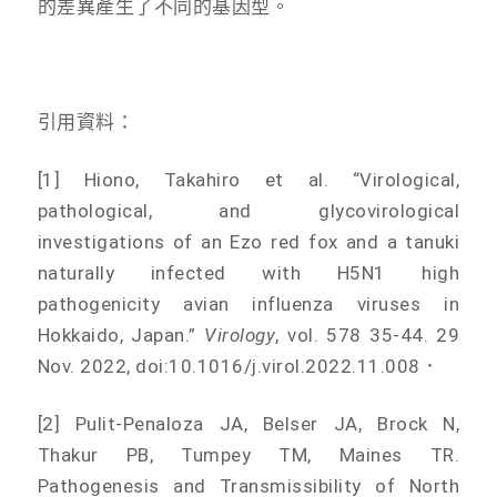
的差異產生了不同的基因型。
引用資料：
[1] Hiono, Takahiro et al. “Virological,
pathological, and glycovirological
investigations of an Ezo red fox and a tanuki
naturally infected with H5N1 high
pathogenicity avian influenza viruses in
Hokkaido, Japan.”
Virology
, vol. 578 35-44. 29
Nov. 2022, doi:10.1016/j.virol.2022.11.008．
[2] Pulit-Penaloza JA, Belser JA, Brock N,
Thakur PB, Tumpey TM, Maines TR.
Pathogenesis and Transmissibility of North