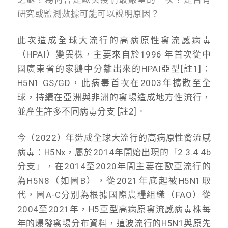
研究或監測數據可能可以說明原因？
此次造成全球大流行的高病原性禽流感病毒
（HPAI）變異株，主要來自於1996 年首次從中
國廣東省的家鵝中分離出來的HPAI亞型[註1]：
H5N1 GS/GD，此病毒首次在2003年擴散至全
球，持續在亞洲與非洲的禽場造成地方性流行，
並產生許多不同病毒分支 [註2]。
今（2022）年造成全球大流行的高病原性禽流感
病毒：H5Nx，屬於2014年開始出現的「2.3.4.4b
分支」，在2014至2020年間主要在歐亞流行的
為H5N8（如圖B），從2021年底起被H5N1取
代，圖A-C分別為根據國際農糧組織（FAO）從
2004至2021年，H5亞型高病原禽流感病毒株每
年的爆發禽場分布資料，這波流行的H5N1與原先