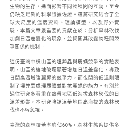
生物的生存，進而影響不同物種間的互動，至今
仍缺乏足夠的科學證據佐證。這篇研究結合了全
球大尺度的溫度資料、理論模型，以及野外實
驗，本篇文章最重要的貢獻在於：分析森林砍伐
加劇日溫差變化的現象，並揭開其改變物種間競
爭關係的機制。
這份臺灣中橫山區的埋葬蟲與麗蠅競爭的實驗表
明，山區的棲地破壞顯著增加日溫差變化，導致
日間高溫增強麗蠅的競爭力，而夜間的低溫則限
制了埋葬蟲處理屍體並對抗麗蠅的能力。有別於
過往研究多著重在熱帶地區低海拔森林砍伐的日
溫差影響，本研究強調溫帶地區高海拔的森林砍
伐也不容忽視。
臺灣的森林覆蓋率約佔60%，森林生態系提供多