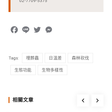
02-7709-5375
F
L
T
M
a
i
w
e
c
n
i
s
Tags:
埋葬蟲
日溫差
森林砍伐
e
e
t
s
b
t
e
生態功能
生物多樣性
o
e
n
o
r
g
k
e
相關文章
r