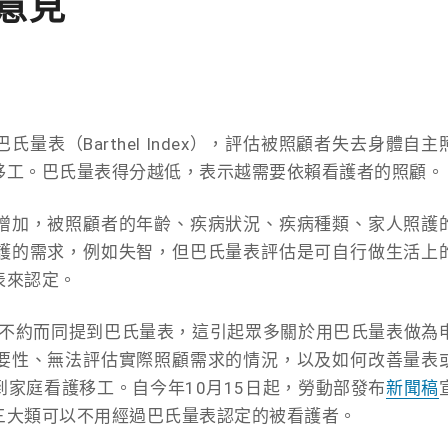
意見
表（Barthel Index），評估被照顧者失去身體自主
移工。巴氏量表得分越低，表示越需要依賴看護者的照顧。
增加，被照顧者的年齡、疾病狀況、疾病種類、家人照護
護的需求，例如失智，但巴氏量表評估是可自行做生活上
表來認定。
都不約而同提到巴氏量表，這引起眾多關於用巴氏量表做為
要性、無法評估實際照顧需求的情況，以及如何改善量表
家庭看護移工。自今年10月15日起，勞動部發布
新聞稿
三大類可以不用經過巴氏量表認定的被看護者。