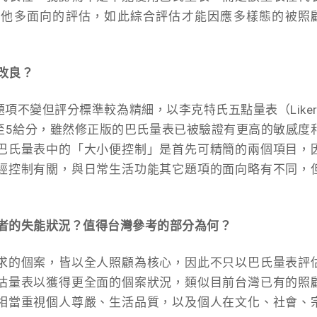
其他多面向的評估，如此綜合評估才能因應多樣態的被照
改良？
項不變但評分標準較為精細，以李克特氏五點量表（Liker
從1至5給分，雖然修正版的巴氏量表已被驗證有更高的敏感度
巴氏量表中的「大小便控制」是首先可精簡的兩個項目，
經控制有關，與日常生活功能其它題項的面向略有不同，
顧者的失能狀況？值得台灣參考的部分為何？
求的個案，皆以全人照顧為核心，因此不只以巴氏量表評
估量表以獲得更全面的個案狀況，類似目前台灣已有的照
相當重視個人尊嚴、生活品質，以及個人在文化、社會、