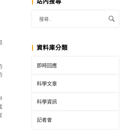
站內搜尋
照
資料庫分類
即時回應
的
的
科學文章
申
科學資訊
或
宣
記者會