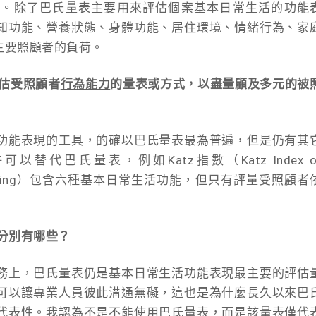
量。除了巴氏量表主要用來評估個案基本日常生活的功能
知功能、營養狀態、身體功能、居住環境、情緒行為、家
主要照顧者的負荷。
估受照顧者
行為能力
的量表或方式，以盡量顧及多元的被
功能表現的工具，的確以巴氏量表最為普遍，但是仍有其
代巴氏量表，例如Katz指數（Katz Index o
 of Daily Living）包含六種基本日常生活功能，但只有評量受照顧者
分別有哪些？
務上，巴氏量表仍是基本日常生活功能表現最主要的評估
可以讓專業人員彼此溝通無礙，這也是為什麼長久以來巴
代表性。我認為不是不能使用巴氏量表，而是該量表僅代