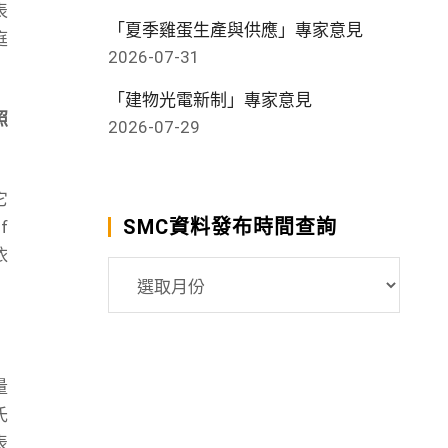
表
「夏季雞蛋生產與供應」專家意見
庭
2026-07-31
「建物光電新制」專家意見
照
2026-07-29
它
SMC資料發布時間查詢
f
依
SMC
資
料
發
布
量
時
氏
間
表