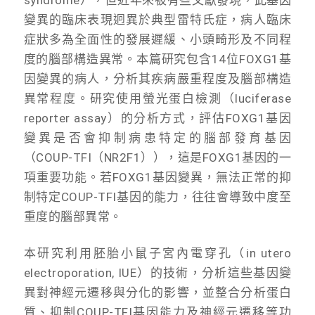
變異的臨床表現迥異於典型雷特氏症，病人臨床
症狀多為全面性的發展遲緩、小頭畸形及不同程
度的腦部構造異常。本篇研究包含14位FOXG1基
因變異的病人，分析其疾病嚴重程度及腦部構造
異常程度。研究使用螢光蛋白檢測（luciferase
reporter assay）的分析方式，評估FOXG1基因
變異是否會抑制病患特定的腦部發育基因
（COUP-TFI（NR2F1）），這是FOXG1基因的一
項重要功能。若FOXG1基因變異，無法正常的抑
制特定COUP-TFI基因的能力，往往會導致中度至
重度的腦部異常。
本研究利用胚胎小鼠子宮內電穿孔（in utero
electroporation, IUE）的技術，分析這些基因變
異對神經元遷移與分化的影響，並整合分析蛋白
質、抑制COUP-TFI基因能力及神經元遷移等功