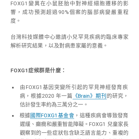
FOXG1變異在小鼠胚胎中對神經細胞遷移的影
響，成功預測超過90%個案的腦部病變嚴重程
度。
台灣科技媒體中心邀請小兒罕見疾病的臨床專家
解析研究結果，以及對病患家屬的意義。
FOXG1症候群是什麼：
由FOXG1基因突變所引起的罕見神經發育疾
病，根據2020 年一篇
《Brain》期刊
的研究，
估計發生率約為三萬分之一。
根據
國際FOXG1基金會
，這種疾病會導致發育
遲緩、癲癇和嚴重智能障礙。FOXG1 兒童家長
觀察到的一些症狀包含缺乏語言能力、重複的