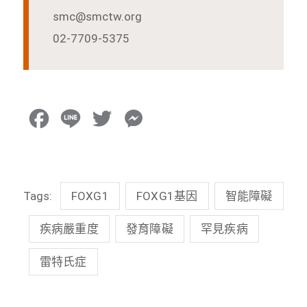
smc@smctw.org
02-7709-5375
F
L
T
M
a
i
w
e
c
n
i
s
Tags:
FOXG1
FOXG1基因
智能障礙
e
e
t
s
b
t
e
疾病嚴重度
發育障礙
罕見疾病
o
e
n
雷特氏症
o
r
g
k
e