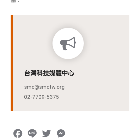
台灣科技媒體中心
smc@smctw.org
02-7709-5375
F
L
T
M