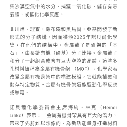
集沙漠空氣中的水分、捕獲二氧化碳、儲存有毒
氣體，或催化化學反應。
北川進、理查・羅布森和奧馬爾・亞基開發了新
形式的分子結構，因而獲頒2025年諾貝爾化學
獎。在他們的結構中，金屬離子是骨架的「基
石」，由長鏈有機（碳基）分子連接。金屬離子
和分子一起組合成含有巨大空腔的晶體。這些多
孔材料被稱為金屬有機骨架 （MOF）。化學家若
改變金屬有機骨架中的構建模組，它就能捕獲和
儲存特定物質。金屬有機骨架還能驅動化學反應
或導電。
諾貝爾化學委員會主席海納・林克（Heiner
Linke）表示：「金屬有機骨架具有巨大的潛力，
帶來了先前難以想像的、為新功能量身打造材料