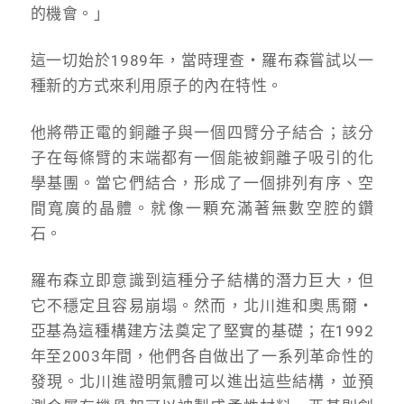
的機會。」
這一切始於1989年，當時理查・羅布森嘗試以一
種新的方式來利用原子的內在特性。
他將帶正電的銅離子與一個四臂分子結合；該分
子在每條臂的末端都有一個能被銅離子吸引的化
學基團。當它們結合，形成了一個排列有序、空
間寬廣的晶體。就像一顆充滿著無數空腔的鑽
石。
羅布森立即意識到這種分子結構的潛力巨大，但
它不穩定且容易崩塌。然而，北川進和奧馬爾・
亞基為這種構建方法奠定了堅實的基礎；在1992
年至2003年間，他們各自做出了一系列革命性的
發現。北川進證明氣體可以進出這些結構，並預