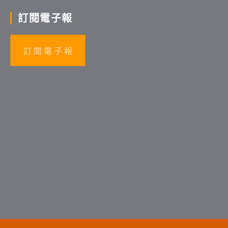
訂閱電子報
訂 閱 電 子 報