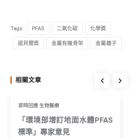
a
i
w
e
c
n
i
s
Tags:
PFAS
二氧化碳
化學獎
e
e
t
s
b
t
e
諾貝爾獎
金屬有機骨架
金屬離子
o
e
n
o
r
g
k
e
相關文章
r
即時回應
生物醫療
「環境部增訂地面水體PFAS
標準」專家意見