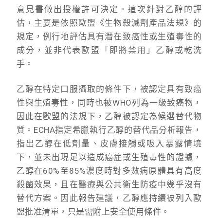
意見書做出授權許可決定。這次針對乙醇的評
估，主要是依照歐盟《生物殺滅劑產品法規》的
規定，例行地評估具有潛在致癌性或生殖毒性的
成分，並非代表歐盟「即將禁用」乙醇或乾洗
手。
乙醇在特定口服攝取的條件下，被認定具有致癌
性與生殖毒性，同時也被WHO列為一級致癌物，
因此在歐盟的法規下，乙醇被認定為候選替代物
質。ECHA指定希臘執行乙醇的替代品分析報告，
指出乙醇在低劑量、皮膚接觸或吸入暴露情境
下，並未出現足以造成癌症或生殖毒性的證據，
乙醇在60%至85%濃度時對多數病原體具有高度
殺菌效果，且在醫療與公共衛生防疫中幾乎沒有
替代方案。因此報告建議，乙醇應持續被列入歐
盟批准清單，只是需附上安全使用條件。