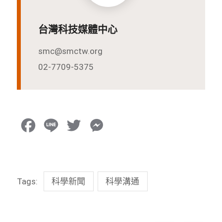
台灣科技媒體中心
smc@smctw.org
02-7709-5375
F
L
T
M
a
i
w
e
c
n
i
s
Tags:
科學新聞
科學溝通
e
e
t
s
b
t
e
o
e
n