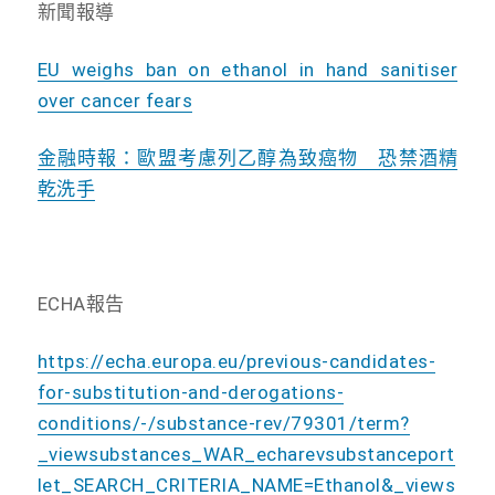
新聞報導
EU weighs ban on ethanol in hand sanitiser
over cancer fears
金融時報：歐盟考慮列乙醇為致癌物 恐禁酒精
乾洗手
ECHA報告
https://echa.europa.eu/previous-candidates-
for-substitution-and-derogations-
conditions/-/substance-rev/79301/term?
_viewsubstances_WAR_echarevsubstanceport
let_SEARCH_CRITERIA_NAME=Ethanol&_views