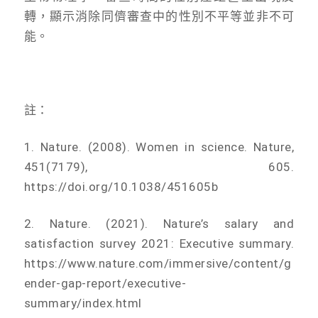
轉，顯示消除同儕審查中的性別不平等並非不可
能。
註：
1. Nature. (2008). Women in science. Nature,
451(7179), 605.
https://doi.org/10.1038/451605b
2. Nature. (2021). Nature’s salary and
satisfaction survey 2021: Executive summary.
https://www.nature.com/immersive/content/g
ender-gap-report/executive-
summary/index.html