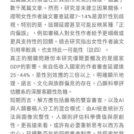
數千萬篇文章。然而，研究並未建立因果關係，
證明女性作者論文審查延遲7–14%是源於性別歧
視。特別的是，這類延遲甚至可能反映某種「正
向偏誤」，例如審稿人對女性作者給予更細緻或
更具支持性的回饋。過去研究指出女性作者論文
引用率較高，也支持此一可能性（註四）。
真正的關鍵問題但本研究僅簡要觸及的是國家
GDP的影響。來自低收入國家的作者審查延遲達
25–44%，是性別效應的三倍以上，明確顯示地
理、語言、文化與族群偏見的存在，凸顯科學評
估體系的深層客觀性危機。
短期而言，解方應包括嚴格的雙盲審查，以及AI
與人類審稿人分工的混合模式：由AI檢查統計方
法與圖像完整性，人類則評估科學價值與原創
性。更長遠來看，或許有必要重新思考以西方為
中心、延續數百年的同儕審查制度，並探索如發