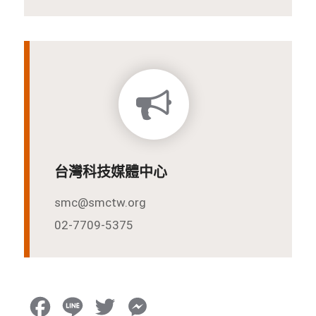
台灣科技媒體中心
smc@smctw.org
02-7709-5375
F
L
T
M