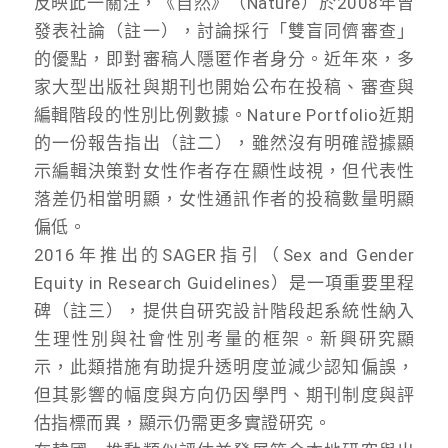
反映此一關注，《自然》（Nature）於2008年曾
發表社論（註一），討論採行「雙盲同儕審查」
的優點，即對審稿人隱匿作者身分。近年來，多
家大型出版社與期刊也開始公布在投稿、審查與
編輯階段的性別比例數據。Nature Portfolio近期
的一份報告指出（註二），雖然沒有明確證據顯
示編輯決策對女性作者存在顯性歧視，但代表性
落差仍相當明顯，女性通訊作者的投稿數量明顯
偏低。
2016年推出的SAGER指引（Sex and Gender
Equity in Research Guidelines）是一項重要里程
碑（註三），提供自研究設計階段起系統性納入
生理性別與社會性別考量的框架。新興研究顯
示，此類措施有助提升透明度並減少認知偏誤，
但其影響的幅度與方向仍因學門、期刊制度與評
估指標而異，顯示仍需更多實證研究。