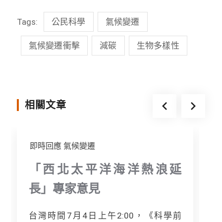
c
n
i
s
Tags:
公民科學
氣候變遷
e
e
t
s
b
t
e
氣候變遷衝擊
減碳
生物多樣性
o
e
n
o
r
g
k
e
相關文章
r
即時回應
氣候變遷
「西北太平洋海洋熱浪延
長」專家意見
台灣時間7月4日上午2:00，《科學前