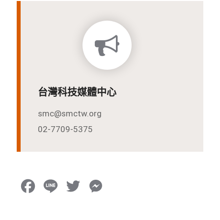
台灣科技媒體中心
smc@smctw.org
02-7709-5375
F
L
T
M
a
i
w
e