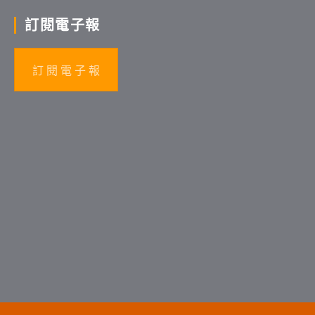
訂閱電子報
訂 閱 電 子 報