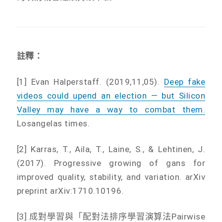
註釋：
[1] Evan Halperstaff. (2019,11,05).
Deep fake
videos could upend an election — but Silicon
Valley may have a way to combat them.
Losangelas times.
[2] Karras, T., Aila, T., Laine, S., & Lehtinen, J.
(2017). Progressive growing of gans for
improved quality, stability, and variation. arXiv
preprint arXiv:1710.10196.
[3] 成對學習與「配對法排序學習演算法Pairwise