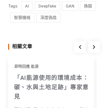
Tags:
AI
Deepfake
GAN
換臉
e
e
t
s
b
t
e
智慧機械
深度偽造
o
e
n
o
r
g
k
e
相關文章
r
即時回應
能源
「AI能源使用的環境成本：
碳、水與土地足跡」專家意
見
[.