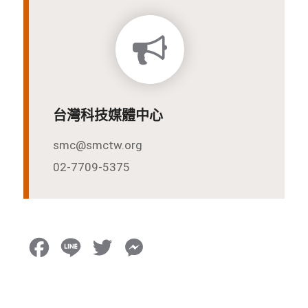
台灣科技媒體中心
smc@smctw.org
02-7709-5375
F
L
T
M
a
i
w
e
c
n
i
s