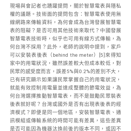
現場與會記者也踴躍提問，關於智慧電表與隱私
權的議題。技術面的提問包含：智慧電表使用無
線網路來傳輸資料，為何會成為台灣發展智慧電
表的阻礙？是否可用其他技術來取代？中國發展
智慧電表技術時，似乎也可用有線方式傳輸，為
何台灣不採用？此外，老師的說明中提到，家戶
可以安裝表後表（behind the meter）[5]來得知
家中的用電狀況，雖然誤差較大但成本較低，對
民眾的感受度而言，誤差5%與0.2%的差別不大，
已有研究顯示如果讓民眾掌握自己的用電狀況，
就能有效控制用電量並達成整體的節電效益，為
何台灣選擇推動智慧電表，而不是鼓勵民眾裝表
後表就好呢？台灣或國外是否有出現表後表的經
濟模式？即便是同一個地區，安裝智慧電表、通
訊模組或傳輸系統的時間可能有差異，這些差異
是否可能因為機器汰換前後的版本不同，或因不