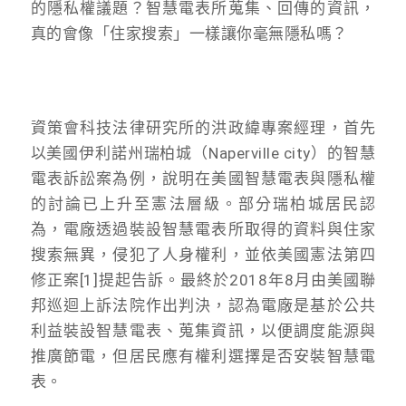
的隱私權議題？智慧電表所蒐集、回傳的資訊，
真的會像「住家搜索」一樣讓你毫無隱私嗎？
資策會科技法律研究所的洪政緯專案經理，首先
以美國伊利諾州瑞柏城（Naperville city）的智慧
電表訴訟案為例，說明在美國智慧電表與隱私權
的討論已上升至憲法層級。部分瑞柏城居民認
為，電廠透過裝設智慧電表所取得的資料與住家
搜索無異，侵犯了人身權利，並依美國憲法第四
修正案[1]提起告訴。最終於2018年8月由美國聯
邦巡迴上訴法院作出判決，認為電廠是基於公共
利益裝設智慧電表、蒐集資訊，以便調度能源與
推廣節電，但居民應有權利選擇是否安裝智慧電
表。