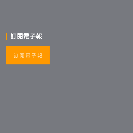
訂閱電子報
訂 閱 電 子 報