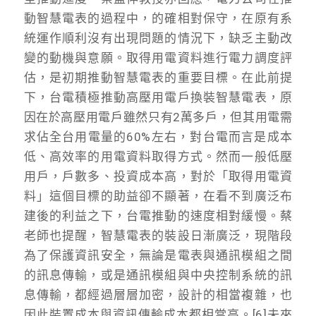
動智慧電表的過程中，的確相對保守，在原有系
統運作順利沒有出現問題的情況下，缺乏主動改
變的動機與意願。取得用電資料進行電力調度評
估，是初期推動智慧電表的重要目標。在此前提
下，台電積極推動高壓用電戶換裝智慧電表，原
因在於高壓用電戶雖然只有2萬多戶，但其用電需
求佔全台用電量的60%左右，對台電而言是成本
低、高效率的用電資料取得方式。然而一般低壓
用戶，戶數多、投資成本高，對於「取得用電資
料」這個目標的助益卻不顯著，在看不到廣泛布
建後的利益之下，台電推動的速度相對緩慢。蔡
老師也提醒，智慧電表的裝設日漸廣泛，現階段
為了保護資訊安全，無論是電表與通訊模組之間
的訊息傳輸，或是通訊模組與中央控制系統的訊
息傳輸，都經過層層加密，設計的相當複雜，也
因此裝置成本與資訊傳輸成本都相當高。[6]未來