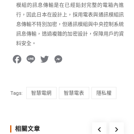
模組的訊息傳輸是在已經鉛封完整的電箱內進
行，因此日本在設計上，採用電表與通訊模組訊
息傳輸不特別加密，但通訊模組與中央控制系統
訊息傳輸，透過複雜的加密設計，保障用戶的資
料安全。
F
L
T
M
a
i
w
e
c
n
i
s
Tags:
智慧電網
智慧電表
隱私權
e
e
t
s
b
t
e
o
e
n
o
r
g
相關文章