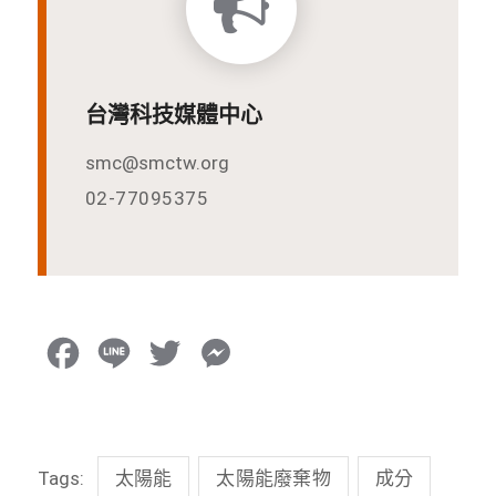
台灣科技媒體中心
smc@smctw.org
02-77095375
F
L
T
M
a
i
w
e
c
n
i
s
Tags:
太陽能
太陽能廢棄物
成分
e
e
t
s