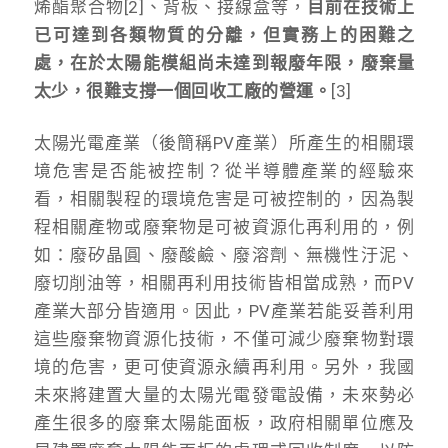
烯酯聚合物[2]、背板、接線盒等，
目前在技術上
已可達到各類物質的分離，但實務上的困難之
處，在於太陽能模組尚未達到報廢年限，廢棄量
太少，很難支撐一個回收工廠的營運。
[3]
太陽光電產業（後簡稱PV產業）所產生的相關環
境危害是否能被控制？從半導體產業的經驗來
看，相關製程的環境危害是可被控制的，因為製
程相關產物或廢棄物是可被資源化再利用的，例
如：廢矽晶圓、廢酸鹼、廢溶劑、無機性汙泥、
廢切削油等，相關再利用技術皆相當成熟，而PV
產業大部分皆適用。因此，PV產業若能妥善利用
這些廢棄物資源化技術，不僅可減少廢棄物對環
境的危害，更可使資源永續再利用。另外，我國
未來將建置大量的太陽光電發電設備，未來勢必
產生很多的廢棄太陽能面板，政府相關單位應及