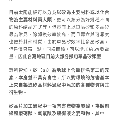
目前太陽能板可以分為
以矽為主要材料或以化合
物為主要材料兩大類
，更可以細分為好幾種不同
的原料結晶方式等，但市面上以單晶矽和多晶矽
最為常見，除轉換效率較高，而且壽命與可靠度
也優於其他材質。由於單晶矽效率比多晶矽高，
但售價只高一點，同樣面積，可以增加約5%發電
量，因此
台灣地區目前大部分採用單晶矽類型
。
眾所皆知，
矽（Si）為地球上含量排名第二的元
素，本身並不具有毒性
，所以
對環境的危害基本
上來自製造矽晶材料過程中添加的各種物質與其
衍生物
。
矽晶片加工過程中一項有害產物為廢酸，為蝕刻
過程廢硝酸、氫氟酸及緩衝液之混和物
，其中，