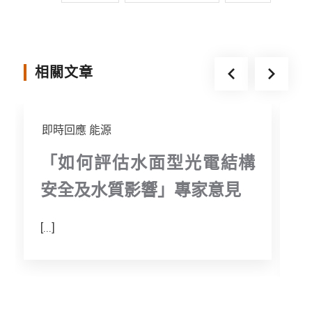
b
t
e
o
e
n
o
r
g
相關文章
k
e
r
即時回應
能源
「如何評估水面型光電結構
安全及水質影響」專家意見
[...]