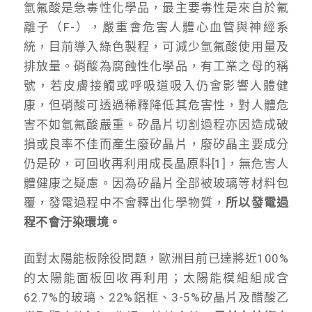
氫氟酸是急毒性化學品，最主要毒性是來自於氟
離子（F-），嚴重會危害人體心血管與神經系
統，目前導入綠色製程，可減少氫氟酸使用量及
排放量。硝酸為腐蝕性化學品，有工業之母的稱
號，若皮膚接觸或呼吸道吸入仍會影響人體健
康，但硝酸可透過稀釋降低其危害性，對人體危
害不如氫氟酸嚴重。矽晶片切割過程亦因造成破
損或良率不佳而產生廢矽晶片，廢矽晶主要成分
仍是矽，可回收再利用成長晶原料[1]，無危害人
體健康之疑慮。因為矽晶片全部被玻璃等材料包
覆，發電過程中不會釋出化學物質，
所以發電過
程不會汙染環境。
面對太陽能板除役問題，歐洲目前已達將近100%
的太陽能面板回收再利用；太陽能模組組成含
62.7%的玻璃、22%鋁框、3-5%矽晶片及醋酸乙