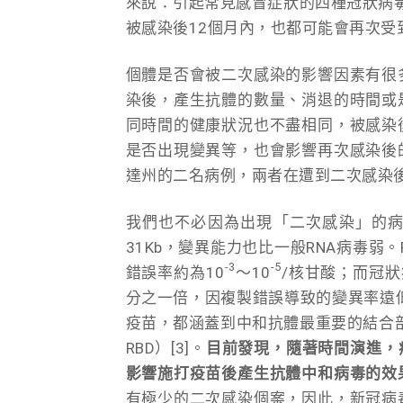
來說：引起常見感冒症狀的四種冠狀病
被感染後12個月內，也都可能會再次受到感
個體是否會被二次感染的影響因素有很
染後，產生抗體的數量、消退的時間或
同時間的健康狀況也不盡相同，被感染
是否出現變異等，也會影響再次感染後
達州的二名病例，兩者在遭到二次感染
我們也不必因為出現「二次感染」的
31Kb，變異能力也比一般RNA病毒
-3
-5
錯誤率約為10
～10
/核甘酸；而冠狀
分之一倍，因複製錯誤導致的變異率遠低
疫苗，都涵蓋到中和抗體最重要的結合部位「棘蛋
RBD）[3]。
目前發現，隨著時間演進，
影響施打疫苗後產生抗體中和病毒的效
有極少的二次感染個案，因此，新冠病