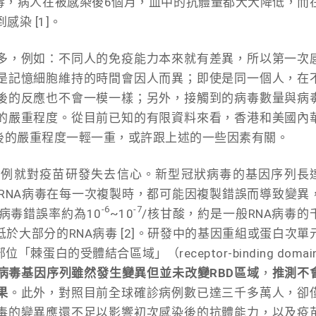
毒，病人在被感染後6個月，血中的抗體量都大大降低，而
染 [1]。
多，例如：不同人的免疫能力本來就有差異，所以第一次
是記憶細胞維持的時間會因人而異；即使是同一個人，在
後的反應也不會一模一樣；另外，接觸到的病毒數量與病
的嚴重程度。從目前已知的有限資料來看，香港和美國內
後的嚴重程度一輕一重，或許跟上述的一些因素有關。
病例就對疫苗研發失去信心。新型冠狀病毒的基因序列長
弱。RNA病毒在每一次複製時，都可能因複製錯誤而導致變異
-6
-7
病毒錯誤率約為10
~10
/核甘酸，約是一般RNA病毒的
於大部分的RNA病毒 [2]。研發中的基因重組或蛋白次單
白的受體結合區域」（receptor-binding domain
病毒基因序列雖然發生變異但並未改變RBD區域
，
推測不
果
。此外，對照目前全球確診病例數已達三千多萬人，卻
毒的變異應還不足以影響初次感染後的抗體能力，以及疫