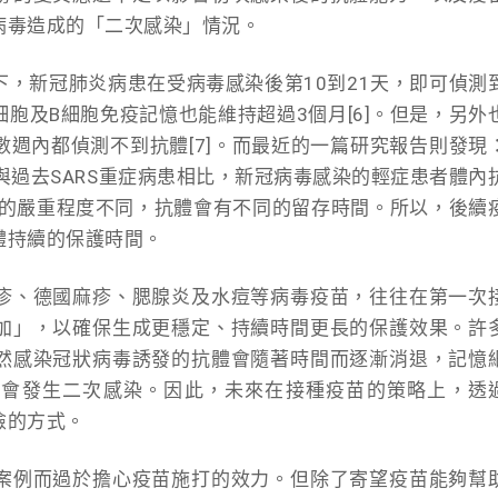
病毒造成的「二次感染」情況。
，新冠肺炎病患在受病毒感染後第10到21天，即可偵測
T細胞及B細胞免疫記憶也能維持超過3個月[6]。但是，另外
週內都偵測不到抗體[7]。而最近的一篇研究報告則發現
與過去SARS重症病患相比，新冠病毒感染的輕症患者體內
著感染的嚴重程度不同，抗體會有不同的留存時間。所以，後續
體持續的保護時間。
疹、德國麻疹、腮腺炎及水痘等病毒疫苗，往往在第一次
加」，以確保生成更穩定、持續時間更長的保護效果。許
然感染冠狀病毒誘發的抗體會隨著時間而逐漸消退，記憶
機會發生二次感染。因此，未來在接種疫苗的策略上，透
險的方式。
案例而過於擔心疫苗施打的效力。但除了寄望疫苗能夠幫