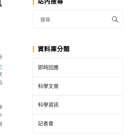
意
站內搜尋
資料庫分類
新
S-
即時回應
次
染
科學文章
科學資訊
學
子
記者會
研