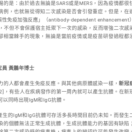
的是：由於過去無論是SARS或是MERS，因為疫情都很
病例，也就無從得知二次感染是否會引發重症。但是，在
反應」（antibody-dependent enhancement
的抗體，不但不會保護宿主抵禦下一次的感染，反而增強二次感
卻相當棘手的現象，無論是當前疫情或是疫苗研發過程都
員 黃鵬年博士
力的人都會產生免疫反應。與其他病原體感染一樣，
新冠
12]，有些人在疾病發作的第一周內就可以產生抗體。在新
以同時出現IgM和IgG抗體。
生的IgM和IgG抗體可存活多長時間目前仍未知。而發生
染的個體無法正常生成抗體，生成抗體能力的基因有缺陷
除第二次感染時的病毒株，病毒上的辨認位可能發生改變