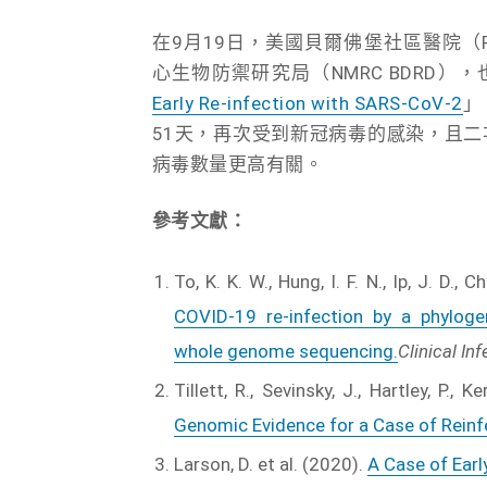
在9月19日，美國貝爾佛堡社區醫院（Fort B
心生物防禦研究局（NMRC BDRD
Early Re-infection with SARS-CoV-2
」
51天，再次受到新冠病毒的感染，且
病毒數量更高有關。
參考文獻：
To, K. K. W., Hung, I. F. N., Ip, J. D., 
COVID-19 re-infection by a phylogen
whole genome sequencing.
Clinical In
Tillett, R., Sevinsky, J., Hartley, P., K
Genomic Evidence for a Case of Rein
Larson, D. et al. (2020).
A Case of Earl