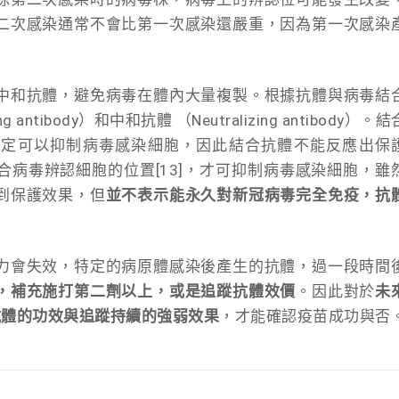
二次感染通常不會比第一次感染還嚴重，因為第一次感染
中和抗體，避免病毒在體內大量複製。根據抗體與病毒結
tibody）和中和抗體 （Neutralizing antibody）。結
一定可以抑制病毒感染細胞，因此結合抗體不能反應出保
病毒辨認細胞的位置[13]，才可抑制病毒感染細胞，雖
到保護效果，但
並不表示能永久對新冠病毒完全免疫，抗
力會失效，特定的病原體感染後產生的抗體，過一段時間
，補充施打第二劑以上，或是追蹤抗體效價
。因此對於
未
生抗體的功效與追蹤持續的強弱效果
，才能確認疫苗成功與否