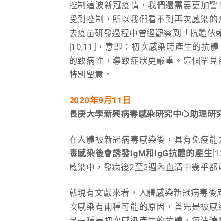
控制這波新冠疫情，我們還需要更加警惕
受到控制，所以我們看不到再次感染的
去疫苗研發過程中曾經觀察到「抗體依賴性免疫加強
[10,11]，意即：初次感染時產生
的致病性，導致症狀更嚴重。這個罕見
特別留意。
2020
年9月11日
長庚大學新興病毒感染研究中心助理研究
在人體被新冠病毒感染後，具有免疫能
毒感染後會誘發IgM和IgG抗體的產生
[
感染中，發病後2至3週內血清中幾乎都可
就現有文獻來看，人體感染新冠病毒後產
次感染有兩種可能的原因，首先是被感
另一種是初次感染產生的抗體，無法清