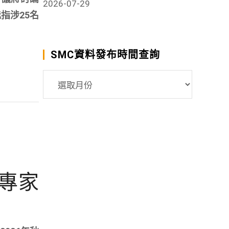
2026-07-29
指涉25名
SMC資料發布時間查詢
SMC
資
料
發
布
時
間
」專家
查
詢