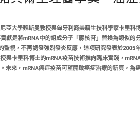
夕法尼亞大學魏斯曼教授與匈牙利裔美籍生技科學家卡里科
要貢獻是將mRNA中的組成分子「脲核苷」替換為類似的
的監視，不再誘發強烈發炎反應，這項研究發表於2005
授與卡里科博士的mRNA疫苗技術推向臨床實踐，mRN
。未來，mRNA癌症疫苗可望開啟癌症治療的新頁，為