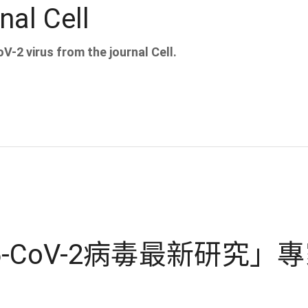
nal Cell
-2 virus from the journal Cell.
U5-CoV-2病毒最新研究」