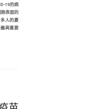
-19的病
體細胞表面的
眾多人的憂
意義與重要
疫苗