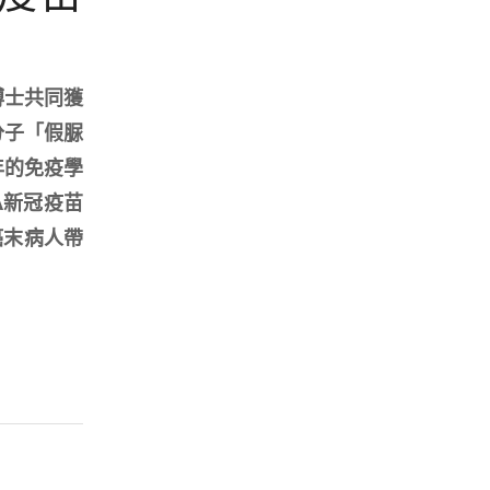
博士共同獲
分子「假脲
年的免疫學
A新冠疫苗
癌末病人帶