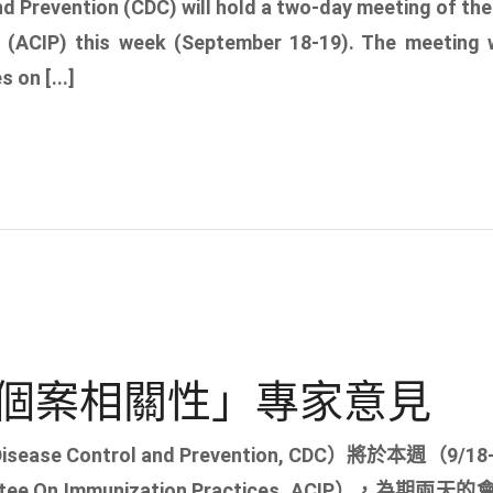
nd Prevention (CDC) will hold a two-day meeting of th
(ACIP) this week (September 18-19). The meeting w
 on [...]
個案相關性」專家意見
ase Control and Prevention, CDC）將於本週（9/1
e On Immunization Practices, ACIP），為期兩