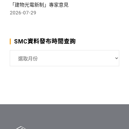
「建物光電新制」專家意見
2026-07-29
SMC資料發布時間查詢
SMC
資
料
發
布
時
間
查
詢