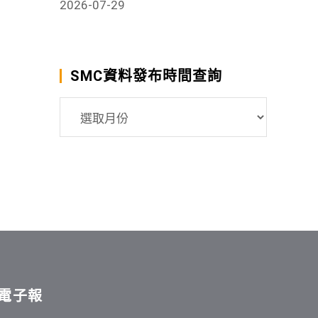
2026-07-29
SMC資料發布時間查詢
SMC
資
料
發
布
時
間
查
詢
電子報