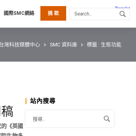
國際SMC網絡
捐 款
C台灣科技媒體中心
SMC 資料庫
標籤 : 生態功能
站內搜尋
聞稿
究的《英國
究院生物多