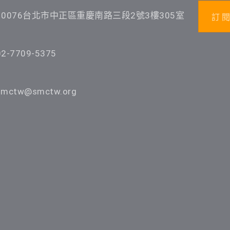
10076台北市中正區重慶南路三段2號3樓305室
訂 閱
02-7709-5375
smctw@smctw.org