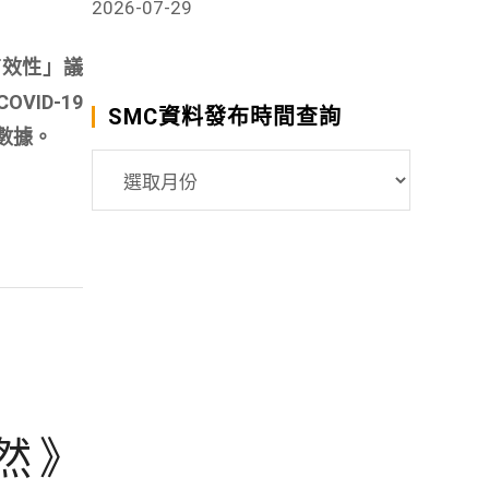
2026-07-29
有效性」議
VID-19
SMC資料發布時間查詢
關數據。
SMC
資
料
發
布
時
間
查
詢
然》