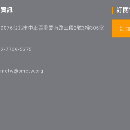
絡資訊
訂閱
10076台北市中正區重慶南路三段2號3樓305室
訂 閱
02-7709-5375
smctw@smctw.org