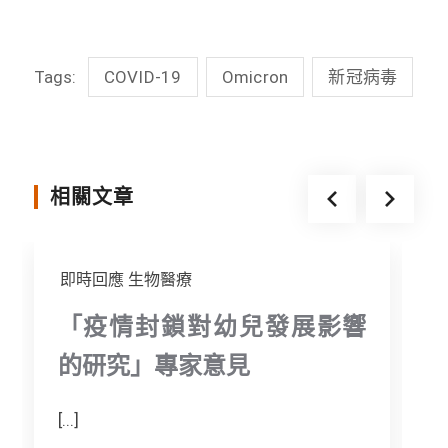
a
i
w
e
c
n
i
s
Tags:
COVID-19
Omicron
新冠病毒
e
e
t
s
b
t
e
o
e
n
o
r
g
相關文章
k
e
r
即時回應
生物醫療
「疫情封鎖對幼兒發展影響
的研究」專家意見
[...]