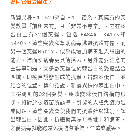
為何它倍受關注？
新變異株B.1.1529來自 B.1.1 譜系，其擁有的突
變數量「前所未有」且「非常不尋常」。它在棘
蛋白上有32個突變，包括 E484A、K417N和
N440K，這些突變和幫助病毒逃避抗體有關。而
另一個突變N501Y，似乎能增加病毒進入細胞的
能力，進而使病毒更具傳播力。另外需要注意的
重要事項是，大多數突變位於棘蛋白的受體結合
區域，即疫苗誘發生成的抗體，辨認棘蛋白、並
結合的位置。換句話說，新變異株的棘蛋白中，
其檢測到的32個突變，將改變棘蛋白結構的形
狀，將對於被疫苗所誘導、引發的人體免疫力造
成問題。這些突變會使我們的抗體難以識別、認
出棘蛋白。因此，抗體就無法有效地中和病毒，
之後病毒就能跨越免疫防禦系統，並造成感染。