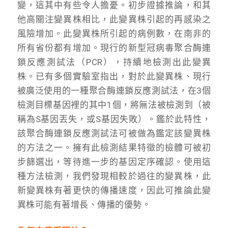
變，這其中有些令人擔憂。初步證據推論，和其
他高關注變異株相比，此變異株引起的再感染之
風險增加。此變異株所引起的病例數，在南非的
所有省份都有增加。現行的新型冠病毒聚合酶連
鎖反應測試法（PCR），持續地檢測出此變異
株。已有多個實驗室指出，對於此變異株、現行
被廣泛使用的一種聚合酶連鎖反應測試法，在3個
檢測目標基因裡的其中1個，將無法被檢測到（被
稱為S基因丟失，或S基因失敗）。鑑於此特性，
該聚合酶連鎖反應測試法可被做為鑑定該變異株
的方法之一。擁有此檢測結果特徵的檢體可被初
步篩選出，等待進一步的基因定序確認。使用這
種方法檢測，我們發現相較於過往的變異株，此
新變異株有著更快的傳播速度，因此可推論此變
異株可能有著增長、傳播的優勢。