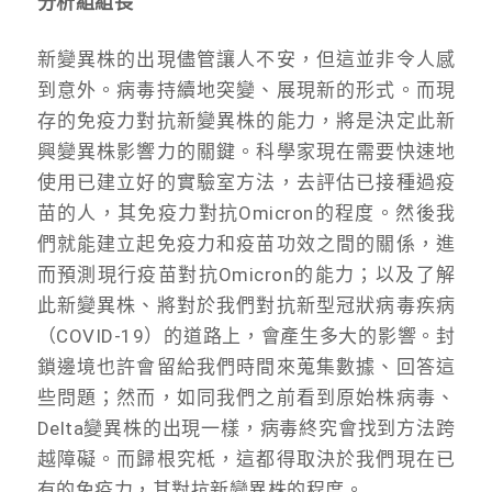
分析組組長
新變異株的出現儘管讓人不安，但這並非令人感
到意外。病毒持續地突變、展現新的形式。而現
存的免疫力對抗新變異株的能力，將是決定此新
興變異株影響力的關鍵。科學家現在需要快速地
使用已建立好的實驗室方法，去評估已接種過疫
苗的人，其免疫力對抗Omicron的程度。然後我
們就能建立起免疫力和疫苗功效之間的關係，進
而預測現行疫苗對抗Omicron的能力；以及了解
此新變異株、將對於我們對抗新型冠狀病毒疾病
（COVID-19）的道路上，會產生多大的影響。封
鎖邊境也許會留給我們時間來蒐集數據、回答這
些問題；然而，如同我們之前看到原始株病毒、
Delta變異株的出現一樣，病毒終究會找到方法跨
越障礙。而歸根究柢，這都得取決於我們現在已
有的免疫力，其對抗新變異株的程度。