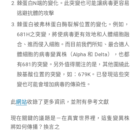
棘蛋白N端的變化。此突變也可能讓病毒更容易
逃避抗體的攻擊
棘蛋白被弗林蛋白酶裂解位置的變化。例如，
681H之突變，將使病毒更有效地和人體細胞融
合、進而侵入細胞。而目前我們所知、最合適人
體細胞的病毒變異株（Alpha 和 Delta），也都
有681的突變。另外值得關注的是，其他圍繞此
胺基酸位置的突變，如：679K。已發現這些突
變也可能會增加病毒的傳染性。
此
網站
收錄了更多資訊，並附有參考文獻
現在關鍵的議題是－在真實世界裡，這隻變異株
將如何傳播？換言之