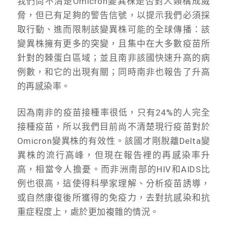
我們尚不清楚Omicron變異株是否對人類構成威
脅，但已有足夠的警告信號，以提示我們必須採
取行動、進而限制該變異株可能的全球傳播：該
變異株擁有更多的突變，且集中在大多數疫苗所
針對的棘蛋白區域；並且南非該國快速升高的病
例數，和它的出現有關；同時南非也報告了升高
的再感染率。
因為南非的疫苗接種率很低，只有24%的人完全
接種疫苗，所以我們目前尚不清楚現行疫苗對於
Omicron變異株的有效性。該國才剛脫離Delta變
異株的流行高峰，但現在報告裡的再感染率升
高，相當令人擔憂。而非洲南部的HIV和AIDS比
例也很高，這使得科學家理解、分析疫苗誘導，
或自然康復後所獲得的免疫力，去對抗感染和抗
重症程度上，處於更加複雜的情況。