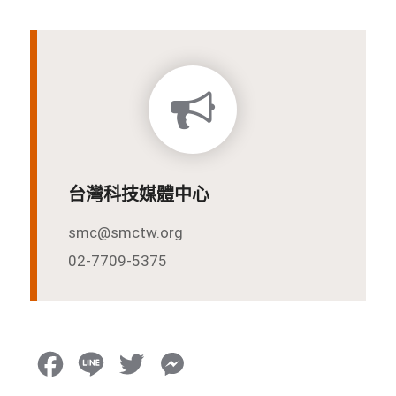
台灣科技媒體中心
smc@smctw.org
02-7709-5375
F
L
T
M