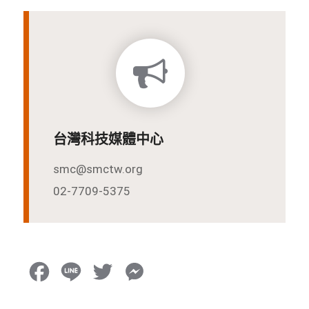
台灣科技媒體中心
smc@smctw.org
02-7709-5375
F
L
T
M
a
i
w
e