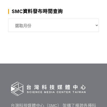
SMC資料發布時間查詢
SMC
資
料
發
布
時
間
查
詢
台灣科技媒體中心（SMC） 架構了橫跨各種科