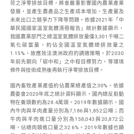
苛之淨零排放目標，將會嚴重影響國內農業產業
發展，並產生農產品之生產成本增加、生產量及
未來出口之競爭力下降等問題。依據2021年「中
華民國國家溫室氣體清冊報告」統計數據顯示，
我國農業部門之總溫室氣體排放量僅3,301千噸二
氧化碳當量，約佔全國溫室氣體總排放量之
1.15%，故應效法澳洲政府的調適策略，於2030
年前先朝向「碳中和」之中程目標努力，等環境
條件與技術成熟後再執行淨零排放目標。
國內畜牧產業產值約佔農業總產值之30%，依據
農委會2020年底之統計資料顯示，國內總反芻動
物在養頭數約為28.4萬頭。2019年數據顯示，國
內牛肉與羊肉產量分別為7,186與1,852公噸；而
牛肉與羊肉進口量分別為158,043與20,872公
噸，佔總肉類進口量之32.6%。2019年數據也顯