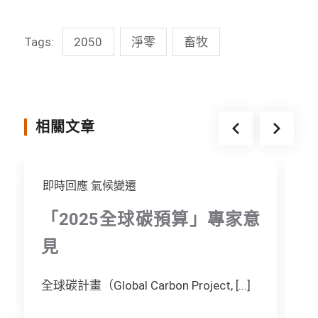
c
n
i
s
Tags:
2050
淨零
畜牧
e
e
t
s
b
t
e
o
e
n
o
r
g
相關文章
k
e
r
即時回應
氣候變遷
「2025全球碳預算」專家意
見
全球碳計畫（Global Carbon Project, [...]