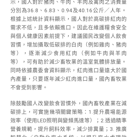
示，國人對於豬肉、牛肉、羊肉及禽肉之消費量
分別為36.8、6.83、0.94及40.16公斤／人年。
根據上述統計資料顯示，國人對於高碳排紅肉的
需求不低，且多依賴進口。因此在維護糧食安全
與個人健康因素前提下，建議國民改變個人飲食
習慣，增加攝取低碳排的白肉（例如雞肉、豬肉
等），逐漸減少食用紅肉（例如牛肉與羊肉
等），可有助於減少畜牧業的溫室氣體排放量。
同時依據農委會資料顯示，紅肉進口量遠大於國
內產量，只要逐年減少紅肉進口量，國內畜牧業
不會受到影響。
除鼓勵國人改變飲食習慣外，國內畜牧產業在減
碳排上，可實施幾項關鍵策略：1.提升農場能源
效率（使用LED照明與變頻馬達等）；2.透過精準
營養規範，提升飼料效率，減少排糞量；3. 推廣