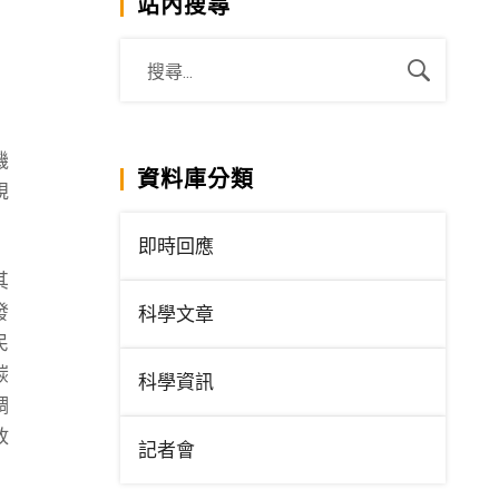
站內搜尋
機
資料庫分類
規
即時回應
其
發
科學文章
民
碳
科學資訊
調
放
記者會