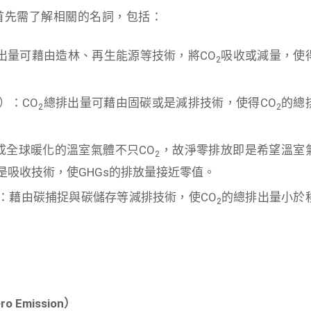
首先需了解相關的名詞，包括：
出量可藉由造林、再生能源等技術，將CO
吸收或減量，使
2
on）：CO
總排出量可藉由固碳或是減排技術，使得CO
的總
2
2
n）：造成全球暖化的溫室氣體不只CO
，故淨零排放即是希望溫室
2
是吸收技術，使GHGs的排放量接近零值。
ssion）：藉由碳捕捉與碳儲存等減排技術，使CO
的總排出量小於
2
ero Emission
）