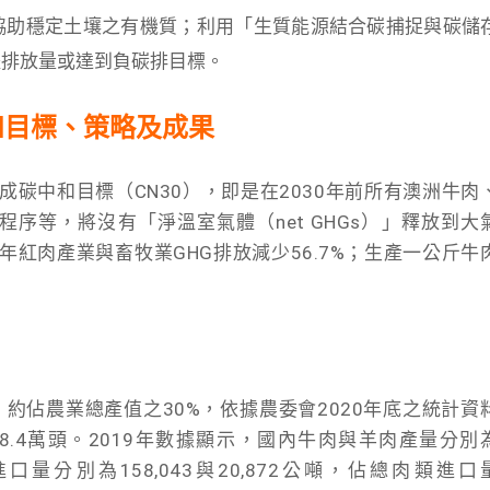
協助穩定土壤之有機質；利用「生質能源結合碳捕捉與碳儲
體排放量或達到負碳排目標。
和目標、策略及成果
成碳中和目標（CN30），即是在2030年前所有澳洲牛肉
序等，將沒有「淨溫室氣體（net GHGs）」釋放到大
年紅肉產業與畜牧業GHG排放減少56.7%；生產一公斤牛
千元）約佔農業總產值之30%，依據農委會2020年底之統計資
.4萬頭。2019年數據顯示，國內牛肉與羊肉產量分別
進口量分別為158,043與20,872公噸，佔總肉類進口