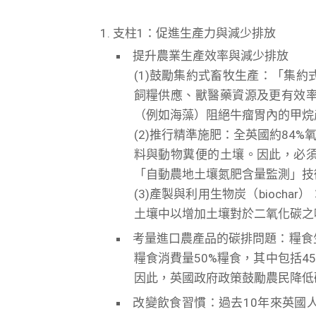
支柱1：促進生產力與減少排放
提升農業生產效率與減少排放
(1)鼓勵集約式畜牧生產：「集
飼糧供應、獸醫藥資源及更有效
（例如海藻）阻絕牛瘤胃內的甲烷
(2)推行精準施肥：全英國約84%
料與動物糞便的土壤。因此，必
「自動農地土壤氮肥含量監測」技
(3)產製與利用生物炭（bioc
土壤中以增加土壤對於二氧化碳之
考量進口農產品的碳排問題：糧食
糧食消費量50%糧食，其中包括4
因此，英國政府政策鼓勵農民降低
改變飲食習慣：過去10年來英國