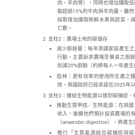
肉、羊肉等），同時也增加攝取低
取超過15%的牛肉與羊肉量，雖
採取增加攝取新鮮水果與蔬菜、減
亡數。
支柱2：農場土地的碳儲存
減少廚餘量：每年英國家庭產生之
行動，主要訴求農場至餐桌之廚餘
削減20%廚餘（約將每人一年產生的
造林：更有效率的使用所生產之
途。英國政府已經承諾在2025年以
支柱3：連結生物能源以達到碳捕捉、
推動生質甲烷／生物能源：在英國
收入。後續他們預計投資農場的
（anaerobic digestion）
推行「生質能源結合碳捕捉與碳儲存