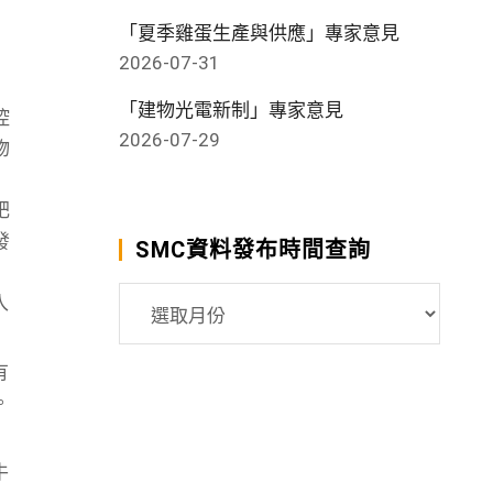
「夏季雞蛋生產與供應」專家意見
2026-07-31
「建物光電新制」專家意見
控
2026-07-29
物
肥
發
SMC資料發布時間查詢
SMC
入
資
料
有
發
。
布
時
牛
間