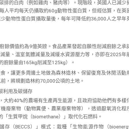
碳排的白肉（例如雞肉、豬肉等）。現階段，英國人已減少
然每人平均每天仍攝取約60g動物性蛋白質，但經估算，在英
少動物性蛋白質攝取量後，每年可降低約36,000人之早年
廚餘價值約為9億英鎊。食品產業發起自願性削減廚餘之承
減量、溫室氣體減量及減緩水資源壓力等，亦即在2025年
廚餘量由165kg削減至125kg）。
糧食，讓更多周邊土地做為森林造林、保留復育及休閒活動
前，將規劃造林約70,000公頃的土地。
碳利用及碳儲存
，大約40%的農場有生產再生能源，且政府協助他們有多樣
有機廢棄物（動物糞便、農業廢棄物等），透過厭氧消化程
，將產生的「生質甲烷（biomethane）」取代化石燃料。
（BECCS）」模式：栽種「生物能源作物（bioenerg