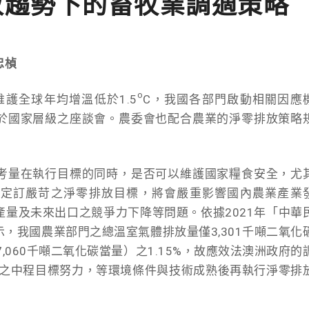
排放趨勢下的畜牧業調適策略
忠楨
o
維護全球年均增溫低於1.5
C，我國各部門啟動相關因應
於國家層級之座談會。農委會也配合農業的淨零排放策略
考量在執行目標的同時，是否可以維護國家糧食安全，尤
然定訂嚴苛之淨零排放目標，將會嚴重影響國內農業產業
量及未來出口之競爭力下降等問題。依據2021年「中華
，我國農業部門之總溫室氣體排放量僅3,301千噸二氧化
,060千噸二氧化碳當量）之1.15%，故應效法澳洲政府的
」之中程目標努力，等環境條件與技術成熟後再執行淨零排