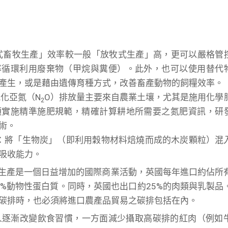
約式畜牧生產」效率較一般「放牧式生產」高，更可以嚴格管
率循環利用廢棄物（甲烷與糞便）。此外，也可以使用替代
產生，或是藉由遺傳育種方式，改善畜產動物的飼糧效率。
氧化亞氮（N
O）排放量主要來自農業土壤，尤其是施用化學
2
須實施精準施肥規範，精確計算耕地所需要之氮肥資訊，研
術。
har）：將「生物炭」（即利用穀物材料焙燒而成的木炭顆粒）混
吸收能力。
生產是一個日益增加的國際商業活動，英國每年進口約佔所
5%動物性蛋白質。同時，英國也出口約25%的肉類與乳製品
碳排時，也必須將進口農產品貿易之碳排包括在內。
人逐漸改變飲食習慣，一方面減少攝取高碳排的紅肉（例如