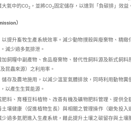
獲大氣中的CO
，並將CO
固定儲存，以達到「負碳排」效益
2
2
mission
）
，以提升畜牧生產系統效率。減少動物撲殺與廢棄物、精緻
率。減少過多氮排泄。
增加飼糧中副產物、食品廢棄物、替代性飼料源及新式飼料
質及昆蟲來源）之利用率。
、儲存及農地施用，以減少溫室氣體排放，同時利用動物糞
化，以產生生質能源。
成肥料、育種豆科植物、改善有機及礦物肥料管理、提供全
善土壤健康（促進植物生長）與相關之管理操作（避免投入
減少過多氮肥進入生產系統，藉此提升土壤之碳留存與土壤