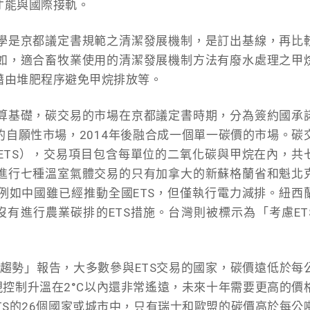
才能與國際接軌。
學是京都議定書規範之清潔發展機制，是訂出基線，再比
如，適合畜牧業使用的清潔發展機制方法有廢水處理之甲
藉由堆肥程序避免甲烷排放等。
算基礎，碳交易的市場在京都議定書時期，分為簽約國承
自願性市場，2014年後融合成一個單一碳價的市場。碳
ETS），交易項目包含每單位的二氧化碳與甲烷在內，共
進行七種溫室氣體交易的只有加拿大的新蘇格蘭省和魁北
例如中國雖已經推動全國ETS，但僅執行電力減排。紐西
有進行農業碳排的ETS措施。台灣則被標示為「考慮ET
與趨勢」報告，大多數參與ETS交易的國家，碳價遠低於每
實現控制升溫在2°C以內還非常遙遠，未來十年需要更高的價
ETS的26個國家或城市中，只有瑞士和歐盟的碳價高於每公