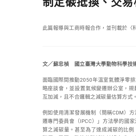
制定碳抵換、交易
此篇報導與工商時報合作，並刊載於〈
文／蘇忠楨 國立臺灣大學動物科學技
面臨國際間推動2050年溫室氣體淨零
略座談會，並設置氣候變遷辦公室，規
互加減，且不合邏輯之減碳量估算方式
例如使用清潔發展機制（簡稱CDM）
遷專門委員會（IPCC）」方法學的國
算之減碳量。甚至為了達成減碳的比例