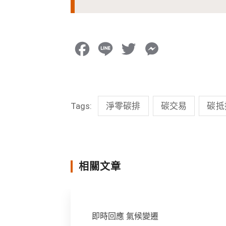
F
L
T
M
a
i
w
e
c
n
i
s
Tags:
淨零碳排
碳交易
碳抵
e
e
t
s
b
t
e
o
e
n
o
r
g
相關文章
k
e
r
即時回應
氣候變遷