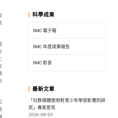
科學成果
較
烷
SMC 電子報
諾
SMC 年度成果報告
交
七
SMC 影音
克
蘭
S
最新文章
「社群媒體使用對青少年學習影響的研
公
究」專家意見
格
2026-08-03
噸