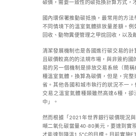
碳價，需要一致性的碳抵換計算方式，
國內環保署推動碳抵換，最常用的方法
不同情境下的溫室氣體排放量差額。例
回收、動物糞便管理之甲烷回收，以及
清潔發展機制也是各國進行碳交易的計
且碳價較高的的法規市場，與非簽約國的
易的另一個機制是排放交易系統（簡稱
種溫室氣體，換算為碳價，但是，完整
省。其他各國和城市執行的狀況不一，
交易之溫室氣體種類雖然高達6種，卻沒
中」。
然而根據「2021年世界銀行碳價現況
噸二氧化碳當量40-80美元，要達到
才能達到降溫1.5°C的目標。目前實施