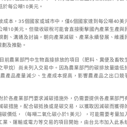
低於每公噸10美元。
成本，35個國家或城市中，僅6個國家達到每公噸40美
公噸10美元。但徵收碳稅可能會直接衝擊國內產業生產與
規劃、溝通及討論，朝向產業減碳、產業永續發展、維護
規劃及推動。
，目前農業部門中生物直接排放的項目（肥料、糞便及畜牧
之甲烷）尚未列入交易中。因為農業部門的碳排放量遠低
成農產品產量減少、生產成本提高，影響農產品之出口競
對於各產業部門要求減碳措施外，仍需要提供各產業部門
減碳措施，配合碳抵換或是碳交易，以獲取因減碳而獲得
場碳價低，（每噸二氧化碳小於1美元），可能需要考量加
以工業、運輸或電力等交易的項目開始，由台北市加入此系