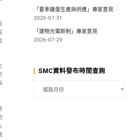
「夏季雞蛋生產與供應」專家意見
2026-07-31
元
「建物光電新制」專家意見
民
2026-07-29
民
生
SMC資料發布時間查詢
於
爭
SMC
資
料
有
發
的
布
入
時
統
間