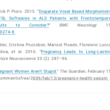
ik P. Pioro. 2015. “
Disparate Voxel Based Morphometr
SL Softwares in ALS Patients with Frontotempora
lts to Consider?
”
BMC Neurology
15
-0274-8
.
ller, Cristina Pozzobon, Marisol Picado, Florencio Lucc
liva, et al. 2016. “
Pregnancy Leads to Long-Lastin
ture Neuroscience
20 (2): 287–96.
 Pregnant Women Aren't Stupid.
”
The Guardian
, February 1
commentisfree/2
009/feb/13/pregnancy-health-sexism
.