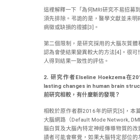
這裡解釋一下「為何MRI研究不易招募到孕
須先排除。弔詭的是，醫學文獻並未明確
病徵或缺損的證據[3]。
第二個限制，是研究採用的大腦灰質體
認為會使結果變異較大的方法[4]。很
人得到結果一致性的評估。
2. 研究作者Elseline Hoekzema在
lasting changes in human 
前研究相較，有什麼新的發現？
相較於原作者群2016年的研究[5]，
大腦網路
（Default Mode Network, D
腦白質及大腦內特定神經傳導物質的改
謮者可能會察覺，如果大腦特定部位的