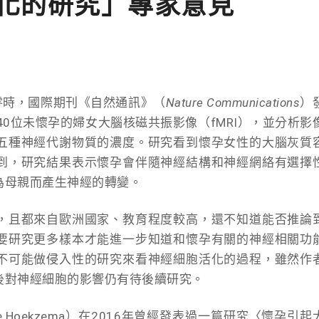
化的研究」專家意見
晨零時，國際期刊《自然通訊》（
Nature Communications
）
40位未懷孕的婦女大腦核磁共振影像（fMRI），並分析影
五種神經代謝物質的濃度。研究看到懷孕女性的大腦灰質
到，研究結果表示懷孕會伴隨神經結構和神經網絡有選擇
為母親而產生神經的轉變。
，且都來自歐洲國家、教育程度較高，還不知道能否推論
要研究更多樣本才能進一步知道和懷孕有關的神經相關功
不可能做侵入性的研究來看神經細胞活化的過程，雖然作
後對神經細胞的影響仍有待後續研究。
e Hoekzema）在2016年曾經發表過一篇研究〈懷孕引起