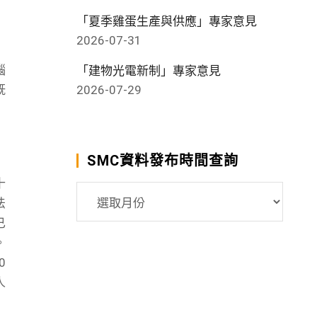
「夏季雞蛋生產與供應」專家意見
2026-07-31
腦
「建物光電新制」專家意見
既
2026-07-29
SMC資料發布時間查詢
十
SMC
法
資
已
料
。
發
0
布
人
時
間