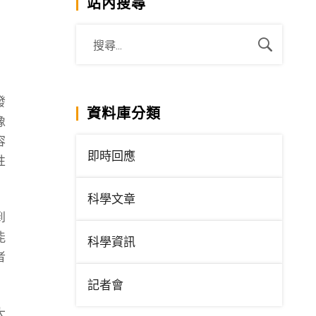
站內搜尋
發
資料庫分類
像
容
即時回應
性
科學文章
到
能
科學資訊
者
記者會
大