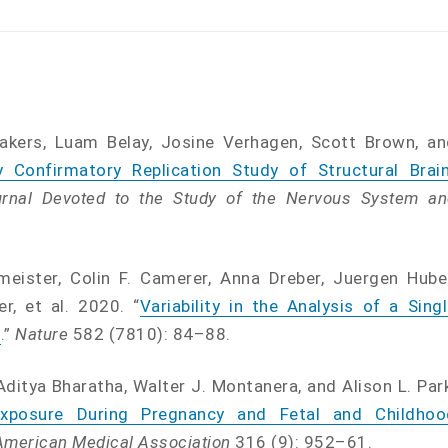
akers, Luam Belay, Josine Verhagen, Scott Brown, an
y Confirmatory Replication Study of Structural Brain
urnal Devoted to the Study of the Nervous System an
zmeister, Colin F. Camerer, Anna Dreber, Juergen Hube
r, et al. 2020. “
Variability in the Analysis of a Sing
s
.”
Nature
582 (7810): 84–88.
 Aditya Bharatha, Walter J. Montanera, and Alison L. Par
xposure During Pregnancy and Fetal and Childhoo
American Medical Association
316 (9): 952–61.