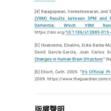
[4] Rajagopalan, Venkateswaran, and Er
(VBM) Results between SPM and F
Dementia: Which VBM Resu
https://doi.org/
10.1186/s12883-015
[5] Hoekzema, Elseline, Erika Barba-Mü
David García-García, Juan Carlos So
Changes in Human Brain Structure
.”
Na
[6] Elliott, Cath. 2009. “
It’s Official:
2009. https://www.theguardian.com/
版權聲明