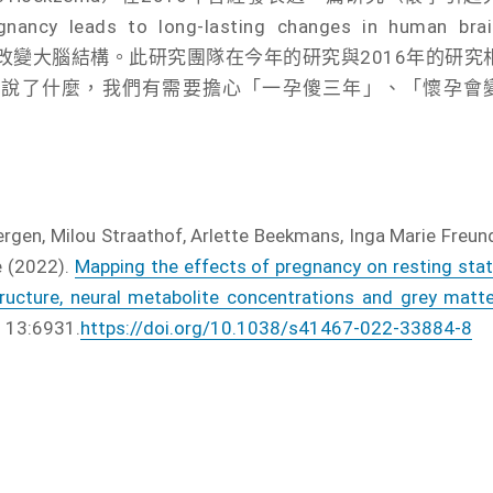
s to long-lasting changes in human brai
間會改變大腦結構。此研究團隊在今年的研究與2016年的研究
竟說了什麼，我們有需要擔心「一孕傻三年」、「懷孕會
rgen, Milou Straathof, Arlette Beekmans, Inga Marie Freun
e (2022).
Mapping the effects of pregnancy on resting sta
tructure, neural metabolite concentrations and grey matt
s
13:6931.
https://doi.org/10.1038/s41467-022-33884-8