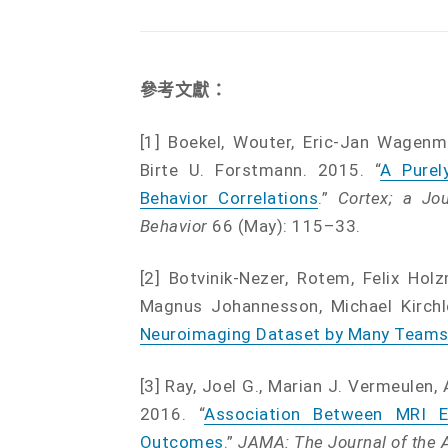
參考文獻：
[1] Boekel, Wouter, Eric-Jan Wagenm
Birte U. Forstmann. 2015. “
A Purel
Behavior Correlations
.”
Cortex; a Jo
Behavior
66 (May): 115–33.
[2] Botvinik-Nezer, Rotem, Felix Hol
Magnus Johannesson, Michael Kirchle
Neuroimaging Dataset by Many Team
[3] Ray, Joel G., Marian J. Vermeulen,
2016. “
Association Between MRI E
Outcomes
.”
JAMA: The Journal of the 