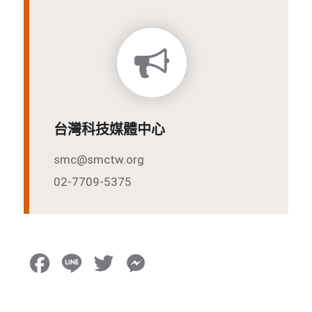
台灣科技媒體中心
smc@smctw.org
02-7709-5375
F
L
T
M
a
i
w
e