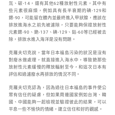
氚、碳-14，還有其他62種放射性元素，其中有
些元素很麻煩，例如具有長半衰期的碘-129和
鍶-90，可能留在體內並最終進入甲狀腺，應該在
排放進海水之前先被濾除，只要能夠保證放射性
元素鍶-90、銫-137、碘-129、鈷-60等已經被去
除，排放水進入海洋是沒有問題。
克羅夫切克說，當年日本福島污染的狀況是沒有
對廢水做處理，就直接進入海水中，導致銫那些
放射性元素緩慢的釋放輻射至今，和這次日本有
評估和過濾廢水再排放的情況不同。
克羅夫切克認為，因為過往日本福島的事件使公
眾有信任的疑慮，但如果周邊國家例如台灣、韓
國、中國能夠一起檢視並驗證彼此的結果，可以
平息一些不愉快的情緒，建立信任和好的觀感。