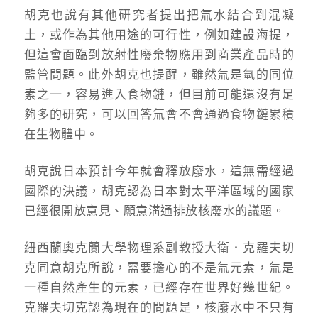
胡克也說有其他研究者提出把氚水結合到混凝
土，或作為其他用途的可行性，例如建設海提，
但這會面臨到放射性廢棄物應用到商業產品時的
監管問題。此外胡克也提醒，雖然氚是氫的同位
素之一，容易進入食物鏈，但目前可能還沒有足
夠多的研究，可以回答氚會不會通過食物鏈累積
在生物體中。
胡克說日本預計今年就會釋放廢水，這無需經過
國際的決議，胡克認為日本對太平洋區域的國家
已經很開放意見、願意溝通排放核廢水的議題。
紐西蘭奧克蘭大學物理系副教授大衛．克羅夫切
克同意胡克所說，需要擔心的不是氚元素，氚是
一種自然產生的元素，已經存在世界好幾世紀。
克羅夫切克認為現在的問題是，核廢水中不只有