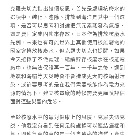
克羅夫切克指出幾個反思，首先是處理核廢水的
選項中，純化、濾除、排放到海洋是其中一個選
項，是否可以思考和討論把氚元素蒸發為氣態，
還是要固定成固態來存放，日本作為排放核廢水
先例，未來也有可能世界上其他使用核能發電的
國家會排放核廢水。但克羅夫切克也提醒，如果
今天選擇了不做處理，繼續貯存核廢水在核能電
廠中，也無法保證再一百年、一千年之後，遇到
地震和海嘯等天災時會不會造成更大的核輻射污
染，或許要思考的是在我們需要核能作為電力來
源的情況下，建立核電廠的時候需要更謹慎評估
面對這些災害的危險。
至於核廢水中的氚對健康上的風險，克羅夫切克
說，他還沒有看到任何足夠證據可以連結癌症和
氚，即使氚真的真的是一個會致癌的物質，產生