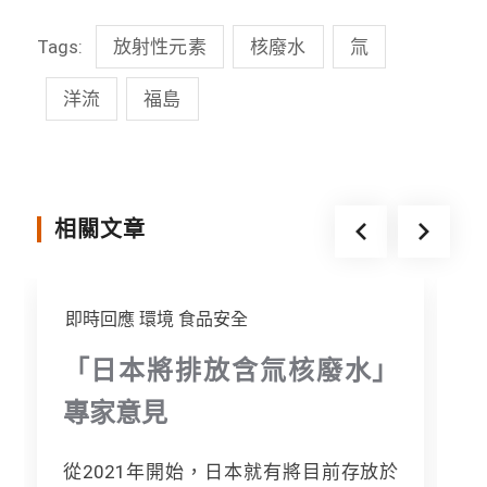
c
n
i
s
Tags:
放射性元素
核廢水
氚
e
e
t
s
b
t
e
洋流
福島
o
e
n
o
r
g
k
e
相關文章
r
即時回應
環境
食品安全
「日本將排放含氚核廢水」
專家意見
從2021年開始，日本就有將目前存放於
[.