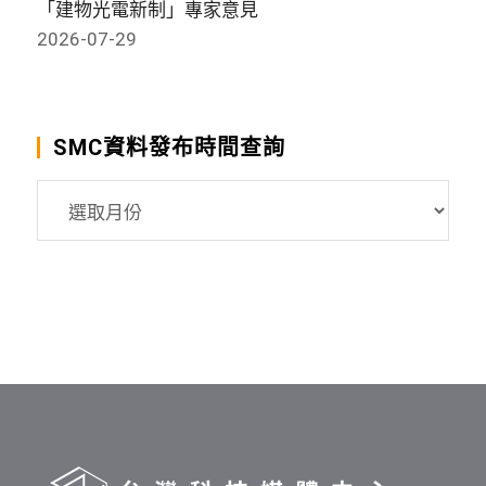
「建物光電新制」專家意見
2026-07-29
SMC資料發布時間查詢
SMC
資
料
發
布
時
間
查
詢