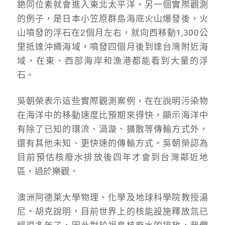
銫同位素就會進入東北太平洋。另一個實際觀測
的例子，是日本小笠原群島海底火山爆發後，火
山噴發的浮石在2個月左右，就向西移動1,300公
里抵達沖繩海域，噴發四個月後到達台灣附近海
域，在東、西部海岸和漁港都能看到大量的浮
石。
吳朝榮表示這些實際觀測案例，在在說明污染物
在海洋中的移動速度比預期來得快，顯示海洋中
有除了已知的環流、渦漩、擴散等傳輸方式外，
還有其他未知、更快速的傳輸方式。吳朝榮認為
目前預估核廢水排放後四年才會到台灣鄰近地
區，過於樂觀。
澳洲阿德萊大學物理、化學及地球科學院教授湯
尼・胡克說明，目前世界上的核能設施釋放氚已