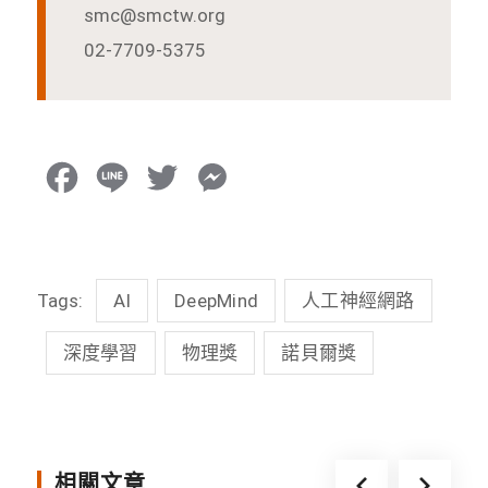
smc@smctw.org
02-7709-5375
F
L
T
M
a
i
w
e
c
n
i
s
Tags:
AI
DeepMind
人工神經網路
e
e
t
s
b
t
e
深度學習
物理獎
諾貝爾獎
o
e
n
o
r
g
k
e
相關文章