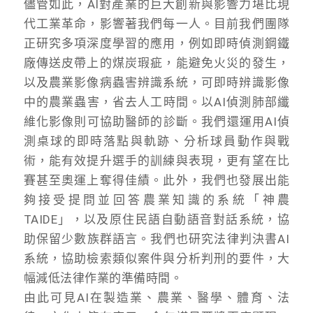
儘管如此，AI對產業的巨大創新與影響力堪比現
代工業革命，影響著我們每一人。目前我們團隊
正研究多項深度學習的應用，例如即時偵測鋼鐵
廠傳送皮帶上的煤炭瑕疵，能避免火災的發生，
以及農業影像病蟲害辨識系統，可即時辨識影像
中的農業蟲害，省去人工時間。以AI偵測肺部纖
維化影像則可協助醫師的診斷。我們還運用AI偵
測桌球的即時落點與軌跡、分析球員動作與戰
術，能有效提升選手的訓練與表現，更有望在比
賽甚至奧運上奪得佳績。此外，我們也發展出能
夠接受提問並回答農業知識的系統「神農
TAIDE」，以及原住民語自動語音對話系統，協
助保留少數族群語言。我們也研究法律判決書AI
系統，協助檢索類似案件與分析判刑的要件，大
幅減低法律作業的準備時間。
由此可見AI在製造業、農業、醫學、體育、法