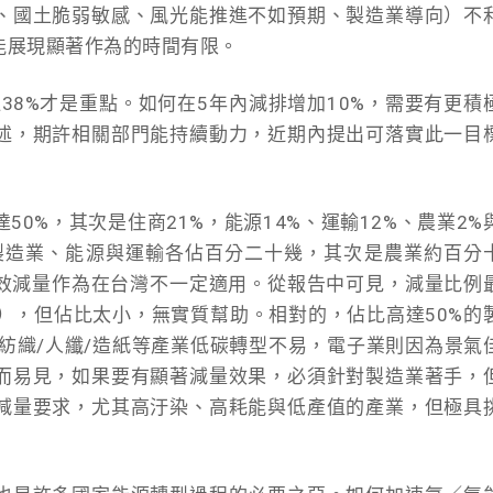
、國土脆弱敏感、風光能推進不如預期、製造業導向）不
能展現顯著作為的時間有限。
達38%才是重點。如何在5年內減排增加10%，需要有更積
述，期許相關部門能持續動力，近期內提出可落實此一目
0%，其次是住商21%，能源14%、運輸12%、農業2%
製造業、能源與運輸各佔百分二十幾，其次是農業約百分
有效減量作為在台灣不一定適用。從報告中可見，減量比例
.1%），但佔比太小，無實質幫助。相對的，佔比高達50%的
泥/紡織/人纖/造紙等產業低碳轉型不易，電子業則因為景氣
而易見，如果要有顯著減量效果，必須針對製造業著手，
減量要求，尤其高汙染、高耗能與低產值的產業，但極具