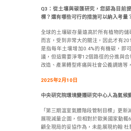
Q3：從土壤與碳匯研究，您認為目前提
標？還有哪些可行的措施可以納入考量
全球的土壤碳存量遠高於所有植物的儲
而言，受到非常大的關注，因此才有20
是指每年土壤增加0.4%的有機碳，
議，但這需要淨零12個路徑的分進與
改造、產業轉型疼痛與社會公義調適等
2025
年2月10日
中央研究院環境變遷研究中心人為氣候變
「第三期溫室氣體階段管制目標」更新減量
展現減量企圖，但相對於歐美國家動輒6
顧全現局的妥協作為，未能展現約翰·杜