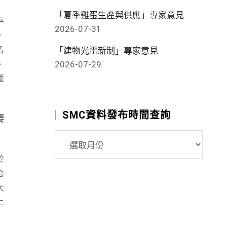
「夏季雞蛋生產與供應」專家意見
平
2026-07-31
，
名
「建物光電新制」專家意見
、
2026-07-29
臺
SMC資料發布時間查詢
要
SMC
資
於
料
合
發
大
布
上
時
間