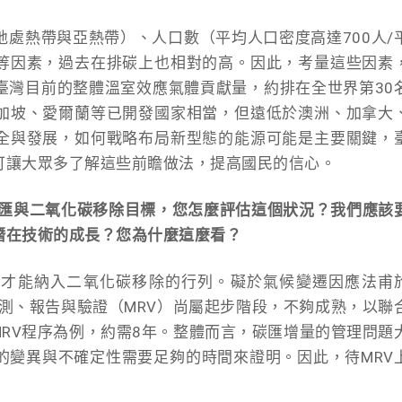
處熱帶與亞熱帶）、人口數（平均人口密度高達700人/
等因素，過去在排碳上也相對的高。因此，考量這些因素
臺灣目前的整體溫室效應氣體貢獻量，約排在全世界第30
加坡、愛爾蘭等已開發國家相當，但遠低於澳洲、加拿大
全與發展，如何戰略布局新型態的能源可能是主要關鍵，
可讓大眾多了解這些前瞻做法，提高國民的信心。
碳匯與二氧化碳移除目標，您怎麼評估這個狀況？我們應該
潛在技術的成長？您為什麼這麼看？
，才能納入二氧化碳移除的行列。礙於氣候變遷因應法甫
量測、報告與驗證（MRV）尚屬起步階段，不夠成熟，以聯
MRV程序為例，約需8年。整體而言，碳匯增量的管理問題
的變異與不確定性需要足夠的時間來證明。因此，待MRV