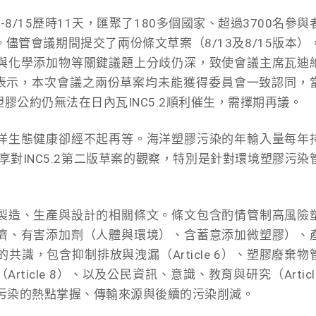
8/15歷時11天，匯聚了180多個國家、超過3700名參與
儘管會議期間提交了兩份條文草案（8/13及8/15版本）
與化學添加物等關鍵議題上分歧仍深，致使會議主席瓦迪
so）於閉幕時表示，本次會議之兩份草案均未能獲得委員會一致認同，
膠公約仍無法在日內瓦INC5.2順利催生，需擇期再議。
洋生態健康卻經不起再等。海洋塑膠污染的年輸入量每年
享對INC5.2第二版草案的觀察，特別是針對環境塑膠污染
製造、生產與設計的相關條文。條文包含酌情管制高風險
濟、有害添加劑（人體與環境）、含蓄意添加微塑膠）、
識，包含抑制排放與洩漏（Article 6）、塑膠廢棄物
（Article 8）、以及公民資訊、意識、教育與研究（Articl
膠污染的熱點掌握、傳輸來源與後續的污染削減。