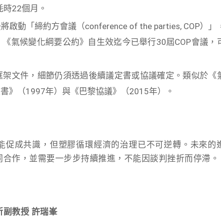
耗時22個月。
動「締約方會議（conference of the parties, COP）」
《氣候變化綱要公約》自生效迄今已舉行30屆COP會議，
框架文件，細節仍須透過後續議定書或協議確定。類似於《
》（1997年）與《巴黎協議》（2015年）。
能促成共識，但塑膠循環經濟的治理已不可逆轉。未來的
同合作，並需要一步步持續推進，不能因談判挫折而停滯。
副教授 許瑞峯