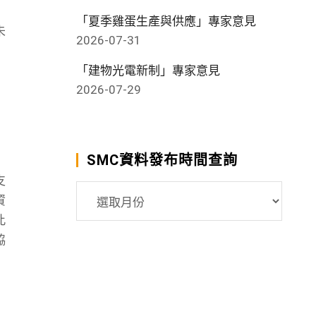
「夏季雞蛋生產與供應」專家意見
未
2026-07-31
「建物光電新制」專家意見
2026-07-29
SMC資料發布時間查詢
支
SMC
資
資
此
料
協
發
布
時
間