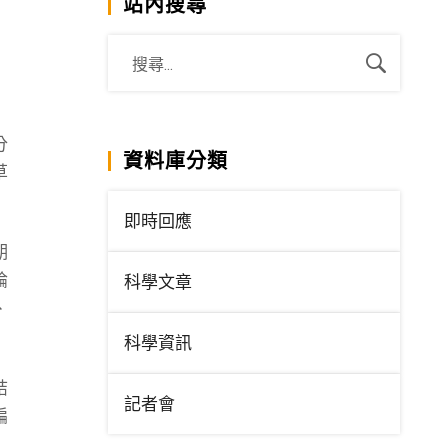
站內搜尋
分
資料庫分類
草
即時回應
期
論
科學文章
、
科學資訊
結
記者會
編