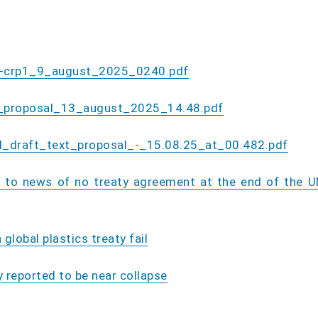
5-crp1_9_august_2025_0240.pdf
t_proposal_13_august_2025_14.48.pdf
d_draft_text_proposal_-_15.08.25_at_00.482.pdf
n to news of no treaty agreement at the end of the U
global plastics treaty fail
y reported to be near collapse