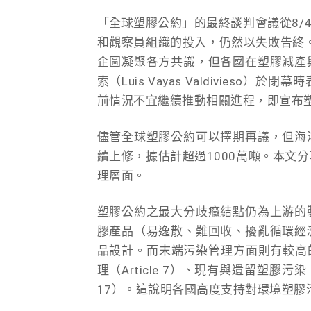
「全球塑膠公約」的最終談判會議從8/4-
和觀察員組織的投入，仍然以失敗告終。
企圖凝聚各方共識，但各國在塑膠減產
索（Luis Vayas Valdivie
前情況不宜繼續推動相關進程，即宣布塑
儘管全球塑膠公約可以擇期再議，但海
續上修，據估計超過1000萬噸。本文分
理層面。
塑膠公約之最大分歧癥結點仍為上游的
膠產品（易逸散、難回收、擾亂循環經
品設計。而末端污染管理方面則有較高的共
理（Article 7）、現有與遺留塑膠污染
17）。這說明各國高度支持對環境塑