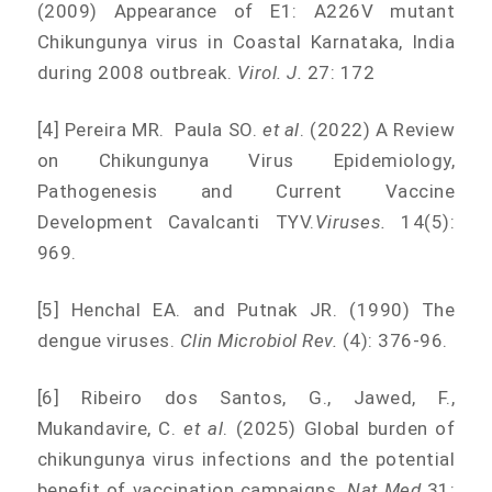
(2009) Appearance of E1: A226V mutant
Chikungunya virus in Coastal Karnataka, India
during 2008 outbreak.
Virol. J.
27: 172
[4] Pereira MR. Paula SO.
et al
. (2022) A Review
on Chikungunya Virus Epidemiology,
Pathogenesis and Current Vaccine
Development Cavalcanti TYV.
Viruses.
14(5):
969.
[5] Henchal EA. and Putnak JR. (1990) The
dengue viruses.
Clin Microbiol Rev.
(4): 376-96.
[6] Ribeiro dos Santos, G., Jawed, F.,
Mukandavire, C.
et al
. (2025) Global burden of
chikungunya virus infections and the potential
benefit of vaccination campaigns.
Nat Med
31: