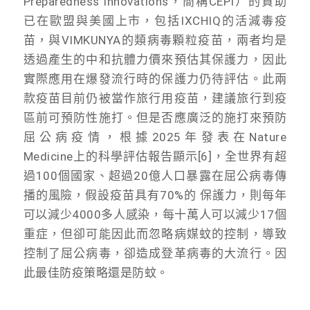
Preparedness Innovations，簡稱CEPI）的資助
已在歐盟與美國上市，包括IXCHIQ的活減毒疫
苗，與VIMKUNYA的類病毒顆粒疫苗，兩者均是
透過產生的中和抗體力價來預估其保護力，因此
實際應用在爆發流行時的保護力仍待評估。此兩
款疫苗目前仍被當作旅行用疫苗，建議旅行到疫
區前可預防性施打。但是否應廣泛的施打來預防
屈公病疫情，根據2025年發表在Nature
Medicine上的科學評估報告顯示[6]，全世界有超
過100個國家、超過20億人口暴露在屈公病毒傳
播的風險，假設疫苗具有70%的 保護力，則每年
可以減少4000多人感染，每十萬人可以減少17個
重症，但卻可能因此而忽略病媒蚊的控制，導致
控制了屈公病毒，卻造成登革病毒的大流行。因
此最佳防疫策略還是防蚊。