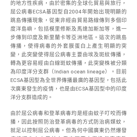
的地方性疾病，由於密集的全球化貿易與旅行，
屈公病毒ECSA基因型自2004年開始出現明顯的
跳島傳播現象，從東非經由貿易路線傳到多個印
度洋島嶼，包括模里修斯及馬達加斯加等，進一
步傳到印度及斯里蘭卡等亞洲地區。這次的跳島
傳播，使得病毒的外套膜蛋白上產生明顯的突
變，此突變使得屈公病毒主要由埃及斑紋傳播，
轉為更容易經由白線斑蚊傳播，此突變株被分類
為印度洋分支群（Indian ocean lineage）。目前
ECSA基因型為全世界傳播最廣的基因型，包括此
次廣東發生的疫情，也是由ECSA基因型中的印度
洋分支群造成的。
由於屈公病毒和登革病毒均是經由蚊子叮咬而傳
播，因此按照防治登革病毒的方式防治病媒蚊，
就足以控制屈公病毒。但為何中國廣東仍然爆發