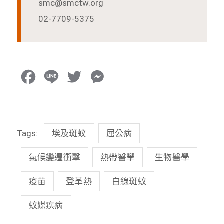
smc@smctw.org
02-7709-5375
F
L
T
M
a
i
w
e
c
n
i
s
Tags:
埃及斑蚊
屈公病
e
e
t
s
b
t
e
氣候變遷衝擊
熱帶醫學
生物醫學
o
e
n
疫苗
登革熱
白線斑蚊
o
r
g
蚊媒疾病
k
e