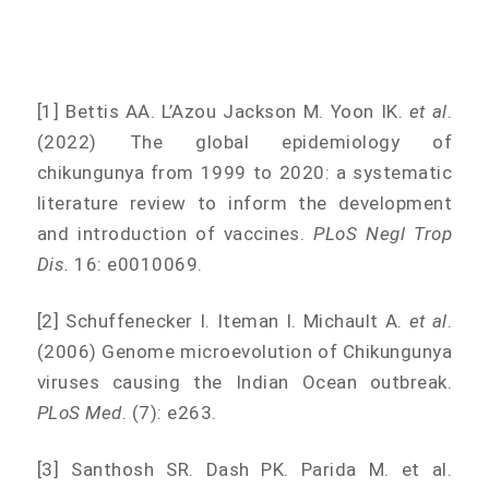
[1] Bettis AA. L’Azou Jackson M. Yoon IK.
et al
.
(2022) The global epidemiology of
chikungunya from 1999 to 2020: a systematic
literature review to inform the development
and introduction of vaccines.
PLoS Negl Trop
Dis.
16: e0010069.
[2] Schuffenecker I. Iteman I. Michault A.
et al
.
(2006) Genome microevolution of Chikungunya
viruses causing the Indian Ocean outbreak.
PLoS Med
. (7): e263.
[3] Santhosh SR. Dash PK. Parida M. et al.