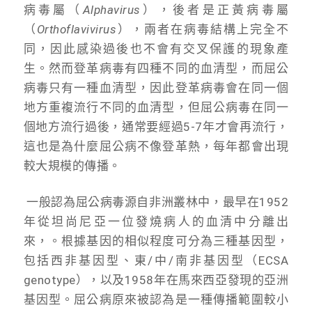
病毒屬（
Alphavirus
），後者是正黃病毒屬
（
Orthoflavivirus
），兩者在病毒結構上完全不
同，因此感染過後也不會有交叉保護的現象產
生。然而登革病毒有四種不同的血清型，而屈公
病毒只有一種血清型，因此登革病毒會在同一個
地方重複流行不同的血清型，但屈公病毒在同一
個地方流行過後，通常要經過5-7年才會再流行，
這也是為什麼屈公病不像登革熱，每年都會出現
較大規模的傳播。
一般認為屈公病毒源自非洲叢林中，最早在1952
年從坦尚尼亞一位發燒病人的血清中分離出
來，。根據基因的相似程度可分為三種基因型，
包括西非基因型、東/中/南非基因型（ECSA
genotype），以及1958年在馬來西亞發現的亞洲
基因型。屈公病原來被認為是一種傳播範圍較小