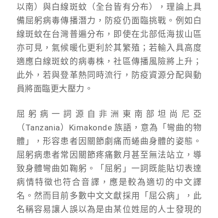
以南）與白線斑蚊（全台皆有分布），理論上具
備屈躬病毒傳播潛力，防疫仍面臨挑戰。例如白
線斑蚊在台灣普遍分布，即使在北部低海拔山區
亦可見，氣候暖化更利於其繁殖；若輸入具高度
適應白線斑蚊的病毒株，社區傳播風險將上升；
此外，若與登革熱同時流行，防疫資源分配與動
員將面臨更大壓力。
屈躬病一詞源自非洲東南部坦尚尼亞
（Tanzania）Kimakonde 族語，意為「彎曲的物
體」，形容患者因關節劇痛而蜷曲身體的姿態。
屈躬病患者常因關節疼痛數月甚至無法站立，導
致身體彎曲如鞠躬。「屈躬」一詞既能貼切表達
病情特徵也符合音譯，應是較為適切的中文譯
名。然而目前多數中文文獻採用「屈公病」，此
名稱容易讓人誤以為是由某位姓屈的人士發現的