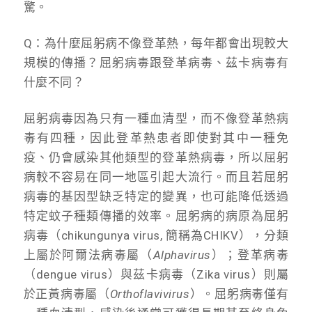
驚。
Q：為什麼屈躬病不像登革熱，每年都會出現較大
規模的傳播？屈躬病毒跟登革病毒、茲卡病毒有
什麼不同？
屈躬病毒因為只有一種血清型，而不像登革熱病
毒有四種，因此登革熱患者即使對其中一種免
疫、仍會感染其他類型的登革熱病毒，所以屈躬
病較不容易在同一地區引起大流行。而且若屈躬
病毒的基因型缺乏特定的變異，也可能降低透過
特定蚊子種類傳播的效率。屈躬病的病原為屈躬
病毒（chikungunya virus, 簡稱為CHIKV），分類
上屬於阿爾法病毒屬（
Alphavirus
）；登革病毒
（dengue virus）與茲卡病毒（Zika virus）則屬
於正黃病毒屬（
Orthoflavivirus
）。屈躬病毒僅有