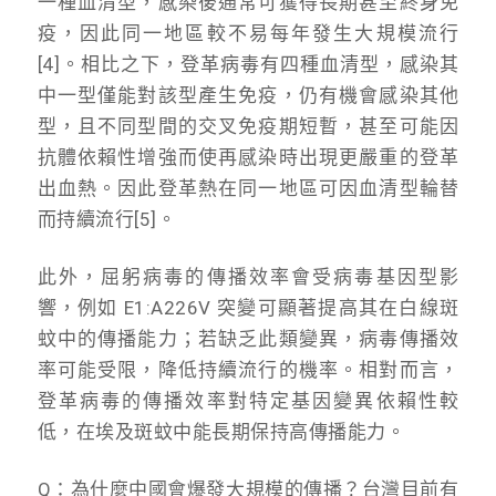
一種血清型，感染後通常可獲得長期甚至終身免
疫，因此同一地區較不易每年發生大規模流行
[4]。相比之下，登革病毒有四種血清型，感染其
中一型僅能對該型產生免疫，仍有機會感染其他
型，且不同型間的交叉免疫期短暫，甚至可能因
抗體依賴性增強而使再感染時出現更嚴重的登革
出血熱。因此登革熱在同一地區可因血清型輪替
而持續流行[5]。
此外，屈躬病毒的傳播效率會受病毒基因型影
響，例如 E1:A226V 突變可顯著提高其在白線斑
蚊中的傳播能力；若缺乏此類變異，病毒傳播效
率可能受限，降低持續流行的機率。相對而言，
登革病毒的傳播效率對特定基因變異依賴性較
低，在埃及斑蚊中能長期保持高傳播能力。
Q：為什麼中國會爆發大規模的傳播？台灣目前有