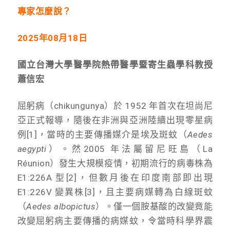
專家怎麼說？
2025年08月18日
國立台灣大學醫學院熱帶醫學暨寄生蟲學科教授
蕭信宏
屈躬病（chikungunya）於 1952 年首次在坦尚尼
亞正式報導，隨後在非洲與亞洲陸續出現零星病
例[1]，當時的主要傳播媒介是埃及斑蚊（
Aedes
aegypti
）。然2005 年法屬留尼旺島（La
Réunion）發生大規模疫情，初期流行的病毒株為
E1:226A 型[2]，但數月後在印度南部即出現
E1:226V 變異株[3]，且主要病媒轉為白線斑蚊
（
Aedes albopictus
）。僅一個胺基酸的改變竟能
改變屈躬病主要傳播的病媒蚊，令當時科學界震